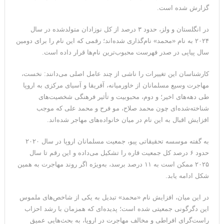
گزارش شده است.
می‌دهد
در انگلستان و ولز، حدود ۳ درصد از کل نوزادان متولدشده در سال
۲۰۲۴ به نام «محمد» نام‌گذاری شده‌اند؛ رقمی که این نام را برای دومین
سال پیاپی در صدر فهرست محبوب‌ترین نام‌ها قرار داده است.
کارشناسان این تغییرات را ناشی از چند عامل اصلی می‌دانند: نخست،
مهاجرت وسیع مسلمانان از خاورمیانه، آفریقا و آسیای مرکزی به اروپا
طی دهه‌های اخیر؛ و دوم، محبوبیت و تأثیر فرهنگی شخصیت‌های
شناخته‌شده‌ای چون محمد صلاح، مو فرح و محمد علی که موجب
افزایش اقبال به این نام در میان خانواده‌های مهاجر شده‌اند.
به گفته موسسه تحقیقاتی پیو، جمعیت مسلمانان اروپا در سال ۲۰۲۰
حدود ۶ درصد کل جمعیت قاره را تشکیل می‌داده و این رقم تا سال
۲۰۲۵ ممکن است به ۱۱ درصد برسد، به‌ویژه اگر روند مهاجرت به همین
شکل ادامه یابد.
در این میان، افزایش نام «محمد» تبدیل به یکی از شاخص‌های ملموس
این دگرگونی جمعیتی شده است؛ پدیده‌ای که همزمان با رشد احزاب
راست‌گرای افراطی و مخالف مهاجرت در اروپا، به بحث‌هایی عمیق