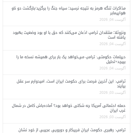
مذاکرات تنگه هرمز به نتیجه نرسید؛ سپاه جنگ را برگزید/بازگشت دو ناو
هواپیمابر
آگوست 04, 2026
ونزوئلا؛ منتقدان ترامپ اذعان می‌کنند که حق با او بود وضعیت بهبود
یافته است
آگوست 04, 2026
دیپلمات حکومتی: ترامپ می‌خواهد یک بار برای همیشه نسخه ما را
بپیچد+تحلیل
آگوست 04, 2026
ترامپ: این آخرین فرصت برای حکومت ایران است، امیدوارم سر عقل
بیایند
آگوست 03, 2026
حمله احتمالی آمریکا چه شکلی خواهد بود؟ آماده‌باش کامل در شمال
غرب ایران
آگوست 03, 2026
ترامپ: رهبری حکومت ایران فریبکار و دورویی عجیبی از خود نشان