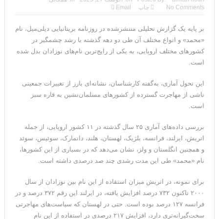
ترامپ: سرمایه‌گذاران دریافته‌اند که آمریکا در حال پیروزی است
No Comments
چاپ
Email
مذاکرات تنگه هرمز به نتیجه نرسید؛ سپاه جنگ را برگزید/بازگشت دو
بر پایه یک گزارش تحلیلی منتشرشده در روزنامه بریتانیایی دیلی‌میل، نام
«محمد» و انواع مختلف آن طی دو دهه گذشته با رشد چشمگیر در
ناو هواپیمابر
کشورهای مختلف اروپایی، به یکی از رایج‌ترین نام‌های نوزادان بدل شده
است.
ونزوئلا؛ منتقدان ترامپ اذعان می‌کنند که حق با او بود وضعیت
بهبود یافته است
این تحول آماری، به‌گفته کارشناسان، نشانه‌ای بارز از تغییرات جمعیتی
ناشی از مهاجرت‌ گسترده از کشورهای مسلمان‌نشین به قاره سبز
دیپلمات حکومتی: ترامپ می‌خواهد یک بار برای همیشه نسخه ما را
است.
بپیچد+تحلیل
بررسی داده‌های آماری ۲۵ سال گذشته در ۱۱ کشور اروپایی، از جمله
ترامپ: این آخرین فرصت برای حکومت ایران است، امیدوارم سر عقل
اتریش، ایرلند، فرانسه، بلژیک، لهستان، هلند، دانمارک، سوئیس، سوئد
و همچنین انگلستان و ولز، نشان می‌دهد که در بسیاری از این کشورها،
بیایند
نام «محمد» طی این مدت رشدی چند صد درصدی داشته است.
حمله احتمالی آمریکا چه شکلی خواهد بود؟ آماده‌باش کامل در
برای نمونه، در اتریش میزان استفاده از این نام بین نوزادان از سال
۲۰۰۰ تاکنون ۷۳۲ درصد افزایش یافته، در ایرلند این رقم ۳۷۲ درصد و در
شمال غرب ایران
فرانسه ۱۲۷ درصد بوده است. حتی در لهستان که سیاست‌های مهاجرتی
ترامپ: رهبری حکومت ایران فریبکار و دورویی عجیبی از خود نشان
سخت‌گیرانه‌تری دارد، افزایش ۲۱۷ درصدی در استفاده از این نام