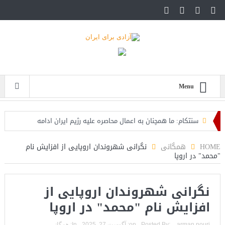
Menu
سنتکام: ما همچنان به اعمال محاصره علیه رژیم ایران ادامه
می‌دهیم
HOME
همگانی
نگرانی شهروندان اروپایی از افزایش نام
"محمد" در اروپا
اسرائیل: حزب‌الله توافق آتش‌بس را نقض کرده، اقدام قاطعانه‌ای
در راه است
نگرانی شهروندان اروپایی از
حمله دوباره حوثی‌ها به عربستان؛ سپاه: هیچ توافقی را نهایی
افزایش نام "محمد" در اروپا
نخواهیم کرد+تحلیل
arman nouri
Posted By:
on:
آگوست 27, 2025
In:
همگانی