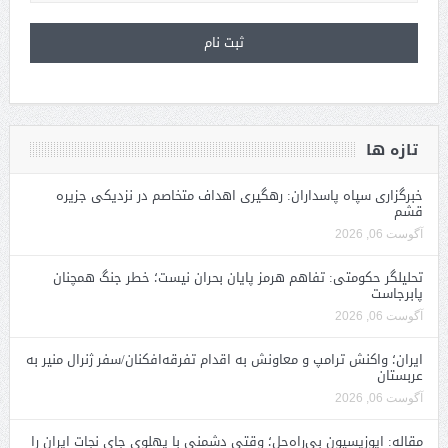
تازه ها
خبرگزاری سپاه پاسداران: رهگیری اهداف متخاصم در نزدیکی جزیره
قشم
آگوست 06, 2026
تحلیلگر حکومتی: تفاهم هرمز پایان بحران نیست؛ خطر جنگ همچنان
پابرجاست
آگوست 06, 2026
ایران؛ واکنش ترامپ و معاونش به اقدام تفرقه‌افکنان/سفر ژنرال منیر به
عربستان
آگوست 06, 2026
مقاله: اپوزیسیون بی‌راه‌حل؛ وقتی دشمنی با پهلوی جای نجات ایران را