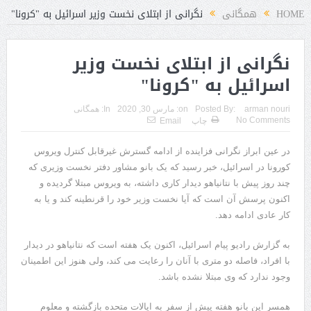
HOME
همگانی
نگرانی از ابتلای نخست وزیر اسرائیل به "کرونا"
نگرانی از ابتلای نخست وزیر
اسرائیل به "کرونا"
arman nouri
Posted By:
on:
مارس 30, 2020
In:
همگانی
No Comments
چاپ
Email
در عین ابراز نگرانی فزاینده از ادامه گسترش غیرقابل کنترل ویروس
کورونا در اسرائیل، خبر رسید که یک بانو مشاور دفتر نخست وزیری که
چند روز پیش با نتانیاهو دیدار کاری داشته، به ویروس مبتلا گردیده و
اکنون پرسش آن است که آیا نخست وزیر خود را قرنطینه کند و یا به
کار عادی ادامه دهد.
به گزارش رادیو پیام اسرائیل، اکنون یک هفته است که نتانیاهو در دیدار
با افراد، فاصله دو متری با آنان را رعایت می کند، ولی هنوز این اطمینان
وجود ندارد که وی مبتلا نشده باشد.
همسر این بانو هفته پیش از سفر به ایالات متحده بازگشته و معلوم