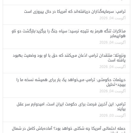
ترامپ: سرمایه‌گذاران دریافته‌اند که آمریکا در حال پیروزی است
آگوست 04, 2026
مذاکرات تنگه هرمز به نتیجه نرسید؛ سپاه جنگ را برگزید/بازگشت دو ناو
هواپیمابر
آگوست 04, 2026
ونزوئلا؛ منتقدان ترامپ اذعان می‌کنند که حق با او بود وضعیت بهبود
یافته است
آگوست 04, 2026
دیپلمات حکومتی: ترامپ می‌خواهد یک بار برای همیشه نسخه ما را
بپیچد+تحلیل
آگوست 04, 2026
ترامپ: این آخرین فرصت برای حکومت ایران است، امیدوارم سر عقل
بیایند
آگوست 03, 2026
حمله احتمالی آمریکا چه شکلی خواهد بود؟ آماده‌باش کامل در شمال