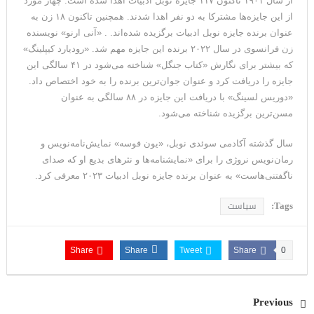
از سال ۱۹۰۱ تاکنون ۱۱۷ جایزه نوبل ادبیات اهدا شده است. چهار مورد
می‌دهد
از این جایزه‌ها مشترکا به دو نفر اهدا شدند. همچنین تاکنون ۱۸ زن به
عنوان برنده جایزه نوبل ادبیات برگزیده شده‌اند. . «آنی ارنو» نویسنده
زن فرانسوی در سال ۲۰۲۲ برنده این جایزه مهم شد. «رودیارد کیپلینگ»
که بیشتر برای نگارش «کتاب جنگل» شناخته می‌شود در ۴۱ سالگی این
جایزه را دریافت کرد و عنوان جوان‌ترین برنده را به خود اختصاص داد.
«دوریس لسینگ» با دریافت این جایزه در ۸۸ سالگی به عنوان
مسن‌ترین برگزیده شناخته می‌شود.
سال گذشته آکادمی سوئدی نوبل، «یون فوسه» نمایش‌نامه‌نویس و
رمان‌نویس نروژی را برای «نمایشنامه‌ها و نثرهای بدیع او که صدای
ناگفتنی‌هاست» به عنوان برنده جایزه نوبل ادبیات ۲۰۲۳ معرفی کرد.
Tags:
سیاست
Share
Share
Tweet
Share
0
Previous