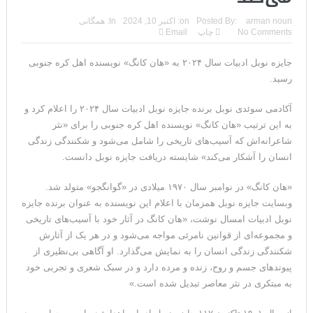
ترامپ: سرمایه‌گذاران دریافته‌اند که آمریکا در حال پیروزی است
arman nouri
Posted By:
on:
اکتبر 10, 2024
In:
همگانی
No Comments
چاپ
Email
مذاکرات تنگه هرمز به نتیجه نرسید؛ سپاه جنگ را برگزید/بازگشت دو
جایزه نوبل ادبیات سال ۲۰۲۴ به «هان کانگ» نویسنده اهل کره جنوبی
ناو هواپیمابر
رسید.
ونزوئلا؛ منتقدان ترامپ اذعان می‌کنند که حق با او بود وضعیت
آکادمی سوئدی نوبل برنده جایزه نوبل ادبیات سال ۲۰۲۴ را اعلام کرد و
بهبود یافته است
به این ترتیب «هان کانگ» نویسنده اهل کره جنوبی را برای «نثر
شاعرانه‌اش که آسیب‌های تاریخی را شامل می‌شود و شکنندگی زندگی
دیپلمات حکومتی: ترامپ می‌خواهد یک بار برای همیشه نسخه ما را
انسان را آشکار می‌کند» شایسته دریافت جایزه نوبل دانست.
بپیچد+تحلیل
«هان کانگ» در نوامبر سال ۱۹۷۰ میلادی در «گوانگجو»‌ متولد شد.
ترامپ: این آخرین فرصت برای حکومت ایران است، امیدوارم سر عقل
وبسایت جایزه نوبل همزمان با اعلام این نویسنده به عنوان برنده جایزه
نوبل ادبیات امسال نوشت،‌ «هان کانگ در آثار خود با آسیب‌های تاریخی
بیایند
و مجموعه‌ای از قوانین نامرئی مواجه می‌شود و در هر یک از آثارش
حمله احتمالی آمریکا چه شکلی خواهد بود؟ آماده‌باش کامل در
شکنندگی زندگی انسان را به نمایش می‌گذارد. او آگاهی بی‌نظیری از
پیوندهای جسم و روح، زنده و مرده دارد و در سبک شعری و تجربی خود
شمال غرب ایران
به مبتکری در نثر معاصر تبدیل شده است.»
ترامپ: رهبری حکومت ایران فریبکار و دورویی عجیبی از خود نشان