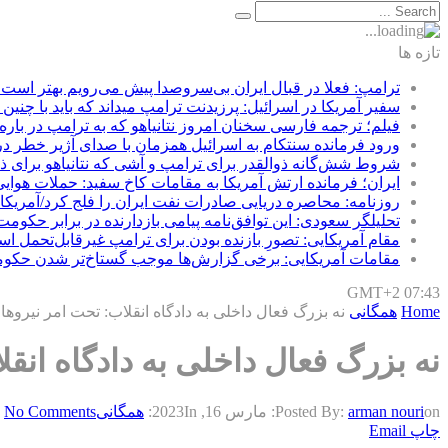
تازه ها
ترامپ: فعلا در قبال ایران بی‌سروصدا پیش می‌رویم بهتر است 
سفیر آمریکا در اسرائیل: پرزیدنت ترامپ میداند که باید با چنین
فیلم؛ ترجمه فارسی سخنان امروز نتانیاهو که به ترامپ در باره
ورود فرمانده سنتکام به اسرائیل همزمان با صدای آژیر خطر در
شروط شش‌گانه ذوالقدر برای ترامپ و آشی که نتانیاهو برای ذوا
ایران؛ فرمانده ارتش آمریکا به مقامات کاخ سفید: حملات هوا
روزنامه: محاصره دریایی صادرات نفت ایران را فلج کرد/آمریکا
تحلیلگر سعودی: این توافق‌نامه پیامی بازدارنده در برابر حکوم
مقام آمریکایی: تصورِ بازنده بودن برای ترامپ غیرقابل‌تحمل ا
مقامات آمریکایی: برخی گزارش‌ها موجب گستاخ‌تر شدن حکوم
GMT+2 07:43
Home
همگانی
نه بزرگ فعال داخلی به دادگاه انقلاب: تحت امر نیروه
نه بزرگ فعال داخلی به دادگاه انق
on:
arman nouri
Posted By:
مارس 16, 2023
In:
همگانی
No Comments
چاپ
Email