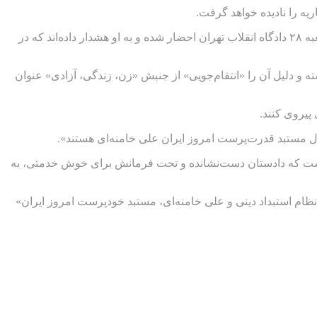
ه را نادیده خواهد گرفت.
به نوشته وبسایت زیتون، آقای قدیانی گفته است که به اتهام «نشر اکاذیب به قصد تشویش اذهان عمومی و فعالیت تبلیغی علیه نظام» به شعبه ۲۸ دادگاه انقلاب تهران احضار شده و به او هشدار داده‌اند که در
و دلیل آن را «انتقام‌جویی» از جنبش «زن، زندگی، آزادی» عنوان
پیروی کنند.
ترل مستبد قدرت‌پرست امروز ایران علی خامنه‌ای هستند».
 است که دادستان دست‌نشانده و تحت فرمانش برای خوش خدمتی، به
کومیت نظام استبداد دینی و علی خامنه‌ای، مستبد خودپرست امروز ایران»