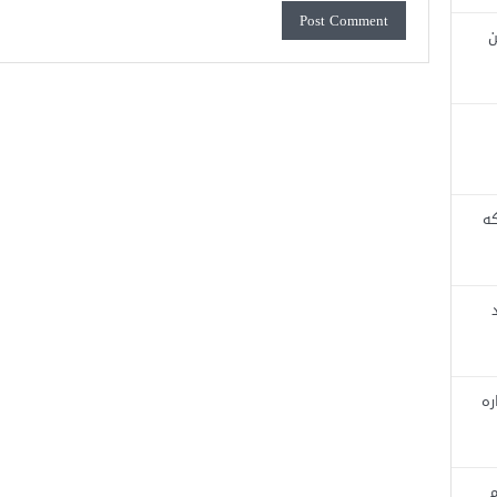
ن
که
ره
م