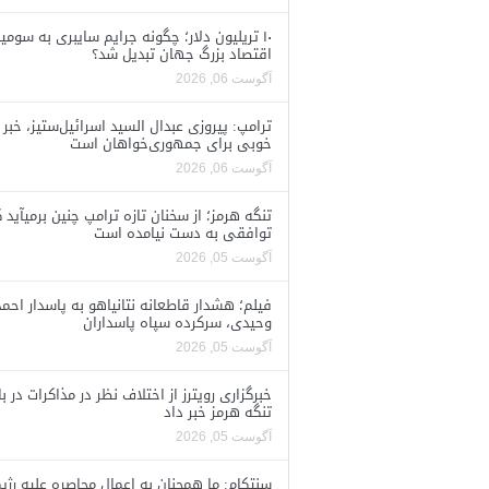
۱۰ تریلیون دلار؛ چگونه جرایم سایبری به سومی
اقتصاد بزرگ جهان تبدیل شد؟
آگوست 06, 2026
ترامپ: پیروزی عبدال السید اسرائیل‌ستیز، خبر
خوبی برای جمهوری‌خواهان است
آگوست 06, 2026
تنگه هرمز؛ از سخنان تازه ترامپ چنین برمیآید 
توافقی به دست نیامده است
آگوست 05, 2026
فیلم؛ هشدار قاطعانه نتانیاهو به پاسدار احمد
وحیدی، سرکرده سپاه پاسداران
آگوست 05, 2026
خبرگزاری رویترز از اختلاف نظر در مذاکرات در با
تنگه هرمز خبر داد
آگوست 05, 2026
سنتکام: ما همچنان به اعمال محاصره علیه رژی