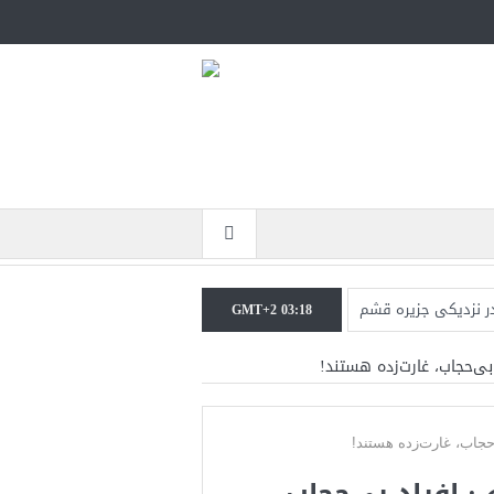
در نزدیکی جزیره قشم
GMT+2 03:18
جنگ همچنان پابرجاست
نرال منیر به عربستان
جات ایران را می‌گیرد
در مجلس ۷ درصدی: افراد بی‌حجاب،