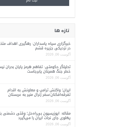
تازه ها
خبرگزاری سپاه پاسداران: رهگیری اهداف متخ
در نزدیکی جزیره قشم
آگوست 06, 2026
تحلیلگر حکومتی: تفاهم هرمز پایان بحران نی
خطر جنگ همچنان پابرجاست
آگوست 06, 2026
ایران؛ واکنش ترامپ و معاونش به اقدام
تفرقه‌افکنان/سفر ژنرال منیر به عربستان
آگوست 06, 2026
مقاله: اپوزیسیون بی‌راه‌حل؛ وقتی دشمنی با
پهلوی جای نجات ایران را می‌گیرد
آگوست 06, 2026