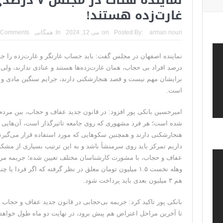
غارت‌زده هستند!
ترامپ: پیروزی عبدال السید اسرائیل‌ستیز، خبر خوبی برا
تنگه هرمز؛ از سخنان تازه ترامپ چنین برمیآید که تواف
arman nouri
Posted By:
on:
می 12, 2024
In:
همگانی
 Comments
فیلم؛ هشدار قاطعانه نتانیاهو به پاسدار احمد وحیدی، 
خبرگزاری رویترز از اختلاف نظر در مذاکرات در 
درصد افراد بی حجاب، همان غارت‌زده‌ها هستند و عنادی ندارند، ولی 
برایشان مهم نیست و قصد هنجارشکنی دارند، جرایم سنگین مادی و 
سنتکام: ما همچنان به اعمال محاصره علیه رژیم
است.
امیرحسین بانکی پور افزود: در قانون جدید عفاف و حجاب، بین مردم ع
شده است؛ هر فرد مشهوری که روی جامعه تاثیرگذار است، آن‌هایی که
هنجارشکنی دارند و همچنین سکوهایی که مورد استفاده قرار می‌گیرن
داریم تمرکز باید روی سرمنشأ باشد و به این ترتیب بسیاری از مشک
وهله نخست ۱.۵ میلیون تومان معلق در نظر گرفته که اگر فردا 
هم ۳ میلیون بعدی باید پرداخت شود.
بانکی پور تاکید کرد: جریمه بی‌حجابی در قانون جدید عفاف و حجا
تا آخرین مراحل اعتراض هم پیش برود، در نهایت دو ماه طول خواهد