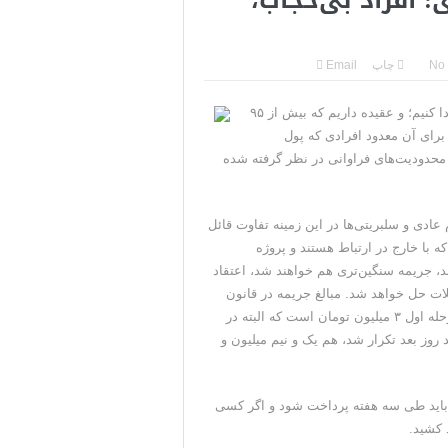
ی جمهوری‌خواهان است
قی به دست نیامده است
No
چاپ
Email
سرکرده سپاه پاسداران
نماینده اصفهان در مجلس گفت: باید حساب غارتگر و غارت‌زده را جدا کنیم؛ و عقیده داریم که بیش از ۹۵
باره تنگه هرمز خبر داد
برای آن معدود افرادی که پول
محدودیت‌های فراوانی در نظر گرفته شده
 ایران ادامه می‌دهیم
ادی و سلبریتی‌ها در این زمینه تفاوت قائل
 با خارج در ارتباط هستند و پروژه
د، جریمه سنگین‌تری هم خواهند شد، اعتقاد
لات حل خواهد شد. مبالغ جریمه در قانون
عفاف و حجاب، با مشورت کارشناسان مختلف تعیین شده؛ جریمه مرحله اول ۳ میلیون تومان است که البته در
یا چند روز بعد تکرار شد، هم یک و نیم میلیون و
ب باید طی سه هفته پرداخت شود و اگر کسی
 کشید.