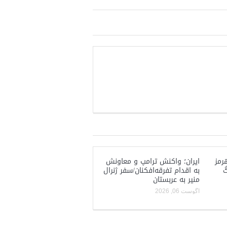
رمز
ایران؛ واکنش ترامپ و معاونش
گ
به اقدام تفرقه‌افکنان/سفر ژنرال
منیر به عربستان
آگوست 06, 2026