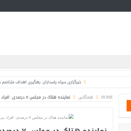
خبرگزاری سپاه پاسداران: رهگیری اهداف متخاصم 
تحلیلگر حکومتی: تفاهم هرمز پایان بحران نیست؛ خطر 
HOME
همگانی
نماینده هتاک در مجلس ۷ درصدی: افراد بی‌حجاب، غارت‌زده هستند!
ایران؛ واکنش ترامپ و معاونش به اقدام تفرقه‌افکنان/سفر ژ
مقاله: اپوزیسیون بی‌راه‌حل؛ وقتی دشمنی با پهلوی جای ن
۱۰ تریلیون دلار؛ چگونه جرایم سایبری به سومین اقتصاد بزرگ جهان تبدیل شد؟
نماینده هتاک 