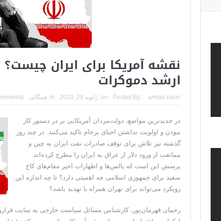
نقشه آمریکا برای ایران چیست؟ 
ارشد دموکرات
arman nouri
Posted By:
on:
ژانویه 29, 2023
In:
همگانی
omments
در جدیدترین مواضع، دولت‌مردان آمریکایی بر در دستور کار
نبودن و اولویت نداشتن احیای برجام تاکید می‌کنند. در چند روز
گذشته نیز تلاش برای توقف صادرات نفت ایران به چین و
ممانعت از ورود دلار از عراق به ایران را مطرح کرده‌اند.
پرسش این است که پالس‌ها و اظهارات اخیر مقام‌های کاخ
سفید برای جمهوری اسلامی چه اهمیتی دارد؟ تا چه اندازه این
رویکرد می‌تواند برای تهران همراه با تهدید باشد؟
رحمان قهرمان‌پور، کارشناس مسائل سیاست خارجی به سایت فرارو 