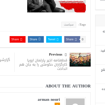
Tags:
سیاست
ه
Share
Share
Tweet
Share
0
ید:
Previous
گزارشی
قطعنامه اخیر پارلمان اروپا
کارگزاران حکومتی را به جان هم
انداخت
لج
ABOUT THE AUTHOR
ده
arman nouri