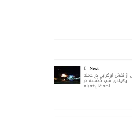
Next
 از نقش اوکراین در حمله
پهپادی شب گذشته در
اصفهان+فیلم