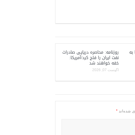
 به
روزنامه: محاصره دریایی صادرات
نفت ایران را فلج کرد/آمریکا:
خفه خواهند شد
آگوست 07, 2026
*
ی شده‌اند