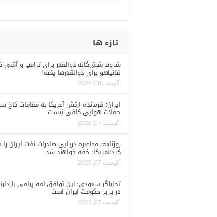
تازه ها
شروط شش‌گانه ذوالقدر برای ترامپ و آشی ک
نتانیاهو برای ذوالقدرها پخته!
آگوست 08, 2026
ایران؛ فرمانده ارتش آمریکا به مقامات کاخ سف
حملات هوایی کافی نیست
آگوست 07, 2026
روزنامه: محاصره دریایی صادرات نفت ایران را ف
کرد/آمریکا: خفه خواهند شد
آگوست 07, 2026
تحلیلگر سعودی: این توافق‌نامه پیامی بازدارن
در برابر حکومت ایران است
آگوست 07, 2026