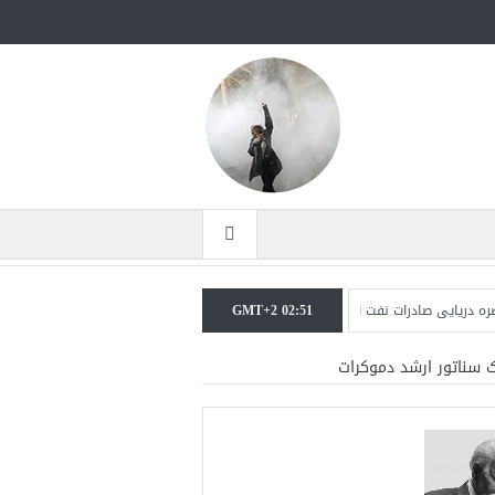
GMT+2 02:51
 صادرات نفت ایران را فلج کرد/آمریکا: خفه خواهند شد
تحلیلگر سعودی: این توافق‌نام
ک سناتور ارشد دموکرات