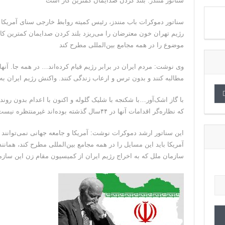
سناتور منندز: بلند کردن صدایمان کمترین کار است
سناتور دموکرات باب منندز، رئیس کمیته روابط خارجی سنای آمریکا 
رژیم تهران خون معترضان را می‌ریزد بلند کردن صدایمان کمترین کاری
موضوع را در همه مجامع بین‌المللی مطرح کند
وی نوشت: مردم ایران در برابر رژیم قیام کرده‌اند… در همه جا. آنها
مطالبه کنند و بدون ترس و ارعاب زندگی کنند. واکنش رژیم ایران ب
با گاز اشک‌آور…با شکنجه با شلیک گلوله و اکنون با اعدام بدون رون
که نظاره‌گر اقدامات آنها در ۴۴سال گذشته بوده‌اند غیرمنتظره نیست.
این سناتور ارشد دموکرات نوشت: آمریکا و جامعه جهانی نمی‌توانند سا
آمریکا باید این مسایل را در همه مجامع بین‌المللی مطرح کند، همان
سازمان ملل که به اخراج رژیم ایران از کمیسیون مقام زن این سازم