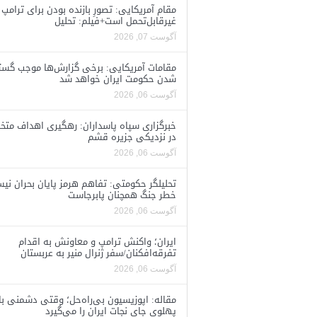
مقام آمریکایی: تصورِ بازنده بودن برای ترامپ
غیرقابل‌تحمل است+فیلم: تحلیل
آگوست 07, 2026
مقامات آمریکایی: برخی گزارش‌ها موجب گستا
شدن حکومت ایران خواهد شد
آگوست 06, 2026
خبرگزاری سپاه پاسداران: رهگیری اهداف متخ
در نزدیکی جزیره قشم
آگوست 06, 2026
تحلیلگر حکومتی: تفاهم هرمز پایان بحران نی
خطر جنگ همچنان پابرجاست
آگوست 06, 2026
ایران؛ واکنش ترامپ و معاونش به اقدام
تفرقه‌افکنان/سفر ژنرال منیر به عربستان
آگوست 06, 2026
مقاله: اپوزیسیون بی‌راه‌حل؛ وقتی دشمنی با
پهلوی جای نجات ایران را می‌گیرد