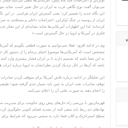
اوکراین و اعتراضات چند ماه پیش، آمریکایی‌ها سعی می‌کنند فشار ب
می‌توان گفت نوع نگاهی غرب به ایران در حال تغییر است. شاید بتو
این نگاه جدید را تفسیر کرد؛ یعنی گسترش ایران هراسی. در این نگا
ایران از روسیه در جنگ اوکراین، اعتراضات داخلی و مسئله‌ی به سر
کرده‌اند؛ لذا این اظهارات آمریکایی‌ها شاید نشانه‌ای از این تفکر 
فکری در آمریکا و اروپا در حال گسترش است.»
ی
وی در ادامه افزود: فعلا نمی‌توانیم به صورت قطعی بگوییم که آمریکا
مشخص است که آمریکایی‌ها موضوع احیای برجام را از دستور کار خود
به این معنا باشد که تصمیم دارند تا بر ایران فشار بیشتری وارد کنند. 
باشد که آن‌ها در حال نزدیک کردن نظراتشان به اروپا درباره ایران ه
این تحلیلگر در ادامه درباره تلاش آمریکا برای متوقف کردن صادرات 
توقف صادرات نفت ایران به چین باید بسیار جدی گرفته شود؛ طبیعی 
را انجام دهند به صورت علنی آن را اعلام نمی‌کنند.
قهرمان‌پور با بررسی راه حل‌های پیش روی حکومت برای مدیریت م
نهاد‌های ذی ربط باید سعی کنند از تشدید فضای کنونی جلوگیری کرده 
سطح استراتژیک و کلان فضا دارد به سمتی می‌رود که شرایط برای