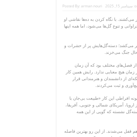
o
سپتامبر 15, 2025
arman nouri
Posted By:
هوری‌خواهان است
یروی گل‌ها را به تصویر می‌کشند. با نگاه کردن به ده‌ها نقاشی او
 دست نیامده است
وانی و تنوع گل‌ها می‌شود، اما همه اینها
ده سپاه پاسداران
نگه هرمز خبر داد
ویر می‌کشد؛ دسته‌گل‌هایش پر از حشرات و
حال جنگ می‌خزند.
ن ادامه می‌دهیم
از فصل‌های مختلف بود که آن زمان
ر زمان هیچ معنایی ندارد. رایش همین کار
ه‌ای از دانشمندان و هنرمندانی قرار
‌آوری و ثبت می‌کردند.
ونه افراطی این کار «طبیعت بی‌جان با
ی طاقچه مرمرین» (۱۷۳۵) است که ۳۶ گونه از اروپا، آمریکای شمالی و جنوبی، آفریقا،
ن دسته‌گل نشسته که گویی از این همه
م قفل می‌شدند. از این رو بهترین فاصله