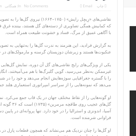
چاپ
Email
No Comments
In:
همگانی
n:
ترامپ: پیروزی عبدال السید اسرائیل‌ستیز، خبر خوبی برای جم
نقاشی‌های «رِیچِل رایش» (۱۷۵۰–۱۶۶۴) ن
تنگه هرمز؛ از سخنان تازه ترامپ چنین برمیآید که توافقی به
که کمابیش همگی تصاویری از دسته‌‌های گل هستند، بیننده غرق فرا
فیلم؛ هشدار قاطعانه نتانیاهو به پاسدار احمد وحیدی، سرکر
با آگاهی عمیق از مرگ، فساد و خشونت طبیعت همراه است.
خبرگزاری رویترز از اختلاف نظر در مذاکرات در باره ت
به گزارش فرادید، این هنرمند به ندرت گل‌ها را به‌تنهایی به تص
عنکبوت‌ها هستند و زیرشان دوزیستان گرسنه و مارمولک‌های در 
سنتکام: ما همچنان به اعمال محاصره علیه رژیم ایرا
یکی از ویژگی‌های رایج نقاشی‌های گل آن دوره، نمایش گل‌هایی 
غیرممکن به‌نظر می‌رسید، گویی گلبرگ‌ها با هم می‌آمیختند، انگا
را با گستره جغرافیایی سوژه‌هایش انجام می‌دهد و خود را در شبک
می‌دهد که نمونه‌هایی را از سراسر امپراتوری استعماری هلند جمع
او گونه‌هایی را از نقاط مختلف جهان در یک قاب جمع می‌کرد. نم
گل‌های عجیب رو
آسیا، اندونزی و استرالیا را در خود دارد. تنها پروانه‌ای در پایی
فراوانی شرمنده است.
او گل‌ها را چنان نزدیک هم می‌نشاند که همچون قطعات پازل در ه