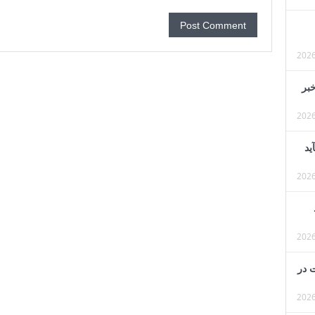
خبر
ید
 در