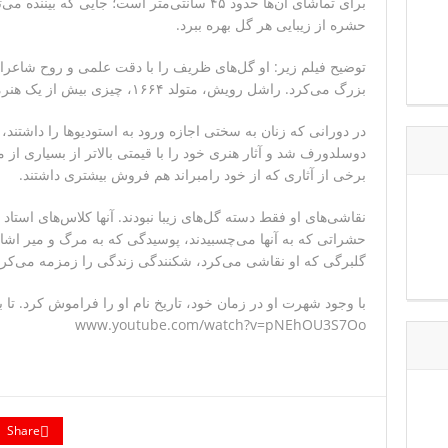
برای تماشای آن‌ها حدود ۴۵ سانتی‌متر است؛ جایی 
حشره از زیبایی هر گل بهره ببرد.
توضیح فیلم زیر: او گل‌های ظریف را با دقت علمی و روح شاعران
بزرگ می‌کرد. راشل رویش، متولد ۱۶۶۴، چیزی بیش از یک هنرمند طبیعت بی‌جان بود. او یک پدیده بود.
در دورانی که زنان به سختی اجازه ورود به استودیوها را داشتند، 
دوسلدورف شد و آثار هنری خود را با قیمتی بالاتر از بسیاری ا
برخی از آثاری که از خود رامبراند هم فروش بیشتری داشتند.
نقاشی‌های او فقط دسته گل‌های زیبا نبودند. آنها کلاس‌های استاد
حشراتی که به آنها می‌چسبیدند، پوسیدگی که به مرگ و میر اشا
گلبرگی که او نقاشی می‌کرد، شکنندگی زندگی را زمزمه می‌کرد
با وجود شهرت او در زمان خود، تاریخ نام او را فراموش کرد. تا ب
www.youtube.com/watch?v=pNEhOU3S7Oo
Share