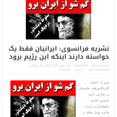
نشریه فرانسوی: ایرانیان فقط یک
خواسته دارند اینکه این رژیم برود
arman nouri
Posted By:
on:
ژانویه 18, 2023
In:
همگانی
No Comments
چاپ
Email
پس از انتشار
کاریکاتورهای خامنه‌ای
در شارلی ابدو،
شیرین عبادی
حقوقدان و برنده
جایزه نوبل صلح در