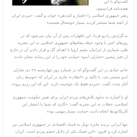
گفت‌وگو با این
هفته‌نامه فرانسوی،
رهبر جمهوری اسلامی را «لجباز و کندذهن» خواند و گفت: «مردم ایران
از آنچه شما منتشر کردید بسیار خوشحال هستند».
به گزارش رادیو فردا، این اظهارات پس از آن بیان می‌شود که در
روزهای اخیر با وجود حمله مقام‌های جمهوری اسلامی به این نشریه
طنز، شماری از ایرانیان مقیم اروپا با اهدای گل و قرار دادن آن در خارج
از دفتر پیشین «شارلی ابدو» حمایت خود را از این رسانه نشان دادند.
خانم عبادی در این گفت‌وگو که در شماره روز چهارشنبه ۲۸ دی شارلی
ابدو منتشر شد، با تاکید بر «انقلاب» جاری در ایران که «توسط زنان
آغاز شد»، گفت: «مردم فقط یک خواسته دارند: این که این رژیم برود».
او با اشاره به تداوم تلاش‌های مردم ایران برای تغییر حکومت جمهوری
اسلامی، خطاب به این نشریه گفت: «کاری که شما با انتشار این
کاریکاتورها انجام دادید، حمایت بسیار مهمی بود».
تنها ایرانی برنده جایزه نوبل به فساد اقتصادی در جمهوری اسلامی نیز
اشاره کرد و افزود: «این فساد یکی از دلایل خشم مردم است. ایران