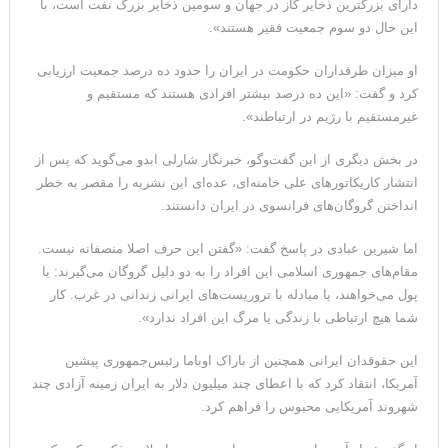
دارای بزرگترین ذخایر گاز در جهان و سومین ذخایر بزرگ نفت است، با
این حال دو سوم جمعیت فقیر هستند».
او میزان طرفداران حکومت در ایران را حدود ده درصد جمعیت ارزیابی
کرد و گفت: «این ده درصد بیشتر افرادی هستند که مستقیم و
غیرمستقیم با رژیم در ارتباطند».
در بخش دیگری از این گفت‌وگو، خبرنگار شارلی ابدو می‌گوید که پس از
انتشار کاریکاتورهای علی خامنه‌ای، عده‌ای این نشریه را مقصر به خطر
انداختن گروگان‌های فرانسوی در ایران دانستند.
اما شیرین عبادی در پاسخ گفت: «گفتن این حرف اصلا منصفانه نیست.
مقام‌های جمهوری اسلامی این افراد را به دو دلیل گروگان می‌گیرند: یا
پول می‌خواهند، یا مبادله با تروریست‌های ایرانی زندانی در غرب. کار
شما هیچ ارتباطی با زندگی یا مرگ این افراد ندارد».
این حقوقدان ایرانی همچنین از باراک اوباما رئیس‌جمهوری پیشین
آمریکا، انتقاد کرد که با اعطای چند میلیون دلار به ایران زمینه آزادی چند
شهروند آمریکایی محبوس را فراهم کرد.