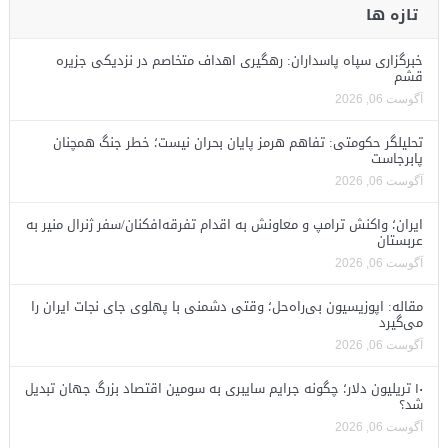
تازه ها
خبرگزاری سپاه پاسداران: رهگیری اهداف متخاصم در نزدیکی جزیره
قشم
آگوست 06, 2026
تحلیلگر حکومتی: تفاهم هرمز پایان بحران نیست؛ خطر جنگ همچنان
پابرجاست
آگوست 06, 2026
ایران؛ واکنش ترامپ و معاونش به اقدام تفرقه‌افکنان/سفر ژنرال منیر به
عربستان
آگوست 06, 2026
مقاله: اپوزیسیون بی‌راه‌حل؛ وقتی دشمنی با پهلوی جای نجات ایران را
می‌گیرد
آگوست 06, 2026
۱۰ تریلیون دلار؛ چگونه جرایم سایبری به سومین اقتصاد بزرگ جهان تبدیل
شد؟
آگوست 06, 2026