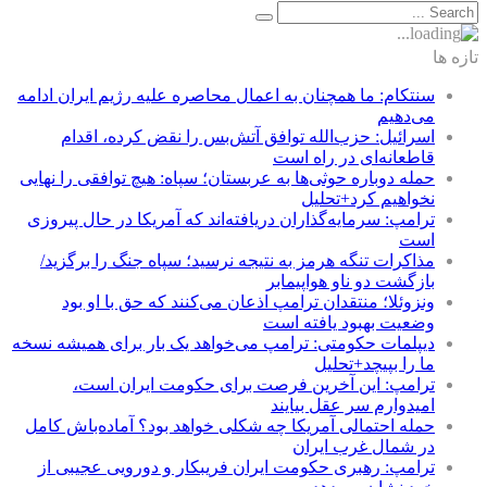
تازه ها
سنتکام: ما همچنان به اعمال محاصره علیه رژیم ایران ادامه
می‌دهیم
اسرائیل: حزب‌الله توافق آتش‌بس را نقض کرده، اقدام
قاطعانه‌ای در راه است
حمله دوباره حوثی‌ها به عربستان؛ سپاه: هیچ توافقی را نهایی
نخواهیم کرد+تحلیل
ترامپ: سرمایه‌گذاران دریافته‌اند که آمریکا در حال پیروزی
است
مذاکرات تنگه هرمز به نتیجه نرسید؛ سپاه جنگ را برگزید/
بازگشت دو ناو هواپیمابر
ونزوئلا؛ منتقدان ترامپ اذعان می‌کنند که حق با او بود
وضعیت بهبود یافته است
دیپلمات حکومتی: ترامپ می‌خواهد یک بار برای همیشه نسخه
ما را بپیچد+تحلیل
ترامپ: این آخرین فرصت برای حکومت ایران است،
امیدوارم سر عقل بیایند
حمله احتمالی آمریکا چه شکلی خواهد بود؟ آماده‌باش کامل
در شمال غرب ایران
ترامپ: رهبری حکومت ایران فریبکار و دورویی عجیبی از