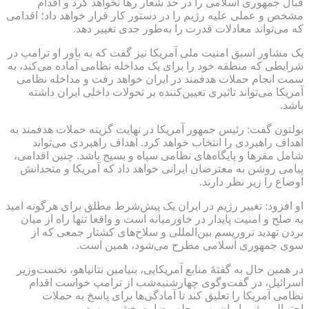
قبال جمهوری اسلامی را در حد شعار رها نخواهد کرد و اقدام
مشخص و عملی علیه رژیم را در دستور کار قرار خواهد داد؛ اقدامی
که می‌تواند معادلات قدرت را به‌طور جدی تغییر دهد.
یک مشاور اسبق امنیت ملی آمریکا نیز گفت که به باور او ترامپ در
شرایطی که منطقه خود را برای یک مداخله نظامی آماده می‌کند، به
سمت انجام حملات هدفمند در ایران خواهد رفت و مداخله نظامی
آمریکا می‌تواند تاثیری تعیین‌کننده بر تحولات داخلی ایران داشته
باشد.
بولتون گفت: رئیس جمهور آمریکا در نهایت گزینه حملات هدفمند به
اهداف راهبردی را انتخاب خواهد کرد. اهداف راهبردی می‌تواند
شامل مقرها و پایگاه‌های نظامی سپاه و بسیج باشد. چنین اقدامی،
پیامی روشن به معترضان ایرانی خواهد داد که آمریکا و متحدانش
اوضاع را زیر نظر دارند.
او افزود: تغییر رژیم در ایران یک پیش‌شرط مطلق برای هرگونه امید
به صلح و امنیت پایدار در خاورمیانه است و واقعا تنها راه از میان
بردن تهدید تروریسم بین‌المللی و سلاح‌های کشتار جمعی که از
سوی جمهوری اسلامی مطرح می‌شود، همین است.
در همین حال به گفتهٔ منابع آمریکایی، بنیامین نتانیاهو، نخست‌وزیر
اسرائیل، در گفت‌وگوی چهارشنبه‌شب از ترامپ خواست اقدام
نظامی آمریکا را تعلیق کند تا آمادگی‌ها برای پاسخ به حملات
احتمالی رژیم ایران به مرحله رضایت‌بخشی برسد.