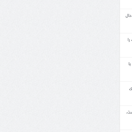
حال
را
با
ی
ست،