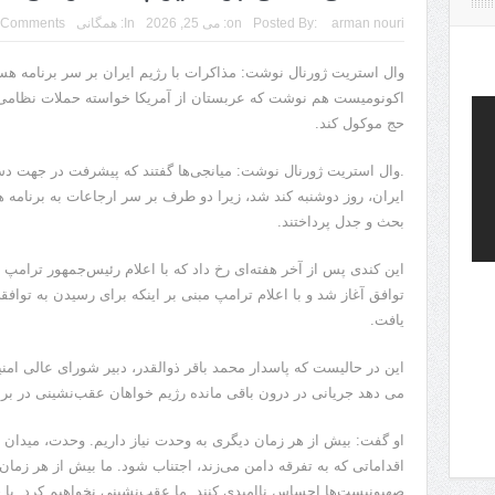
arman nouri
Posted By:
on:
می 25, 2026
In:
همگانی
 Comments
وال استریت ژورنال نوشت: مذاکرات با رژیم ایران بر سر برنامه هست
اکونومیست هم نوشت که عربستان از آمریکا خواسته حملات نظامی اح
حج موکول کند.
.وال استریت ژورنال نوشت: میانجی‌ها گفتند که پیشرفت در جهت دستی
ایران، روز دوشنبه کند شد، زیرا دو طرف بر سر ارجاعات به برنامه ه
بحث و جدل پرداختند.
این کندی پس از آخر هفته‌ای رخ داد که با اعلام رئیس‌جمهور ترامپ
توافق آغاز شد و با اعلام ترامپ مبنی بر اینکه برای رسیدن به توا
یافت.
این در حالیست که پاسدار محمد باقر ذوالقدر، دبیر شورای عالی امن
می دهد جریانی در درون باقی مانده رژیم خواهان عقب‌نشینی در برا
او گفت: بیش از هر زمان دیگری به وحدت نیاز داریم. وحدت، میدان نب
اقداماتی که به تفرقه دامن می‌زند، اجتناب شود. ما بیش از هر زمان د
صهیونیست‌ها احساس ناامیدی کنند. ما عقب‌نشینی نخواهیم کرد. با 