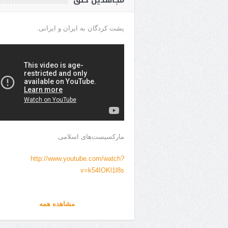
مجاهدین خلق
پشت کردگان به ایران و ایرانی.
مارکسیست‌های اسلامی
http://www.youtube.com/watch?
v=k54IOKl1l8s
مشاهده همه