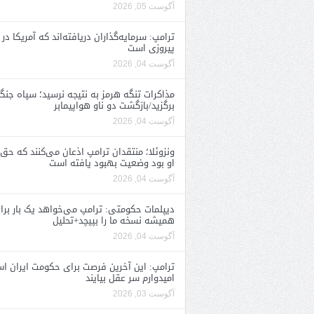
آگوست 05, 2026
ترامپ: سرمایه‌گذاران دریافته‌اند که آمریکا در 
پیروزی است
آگوست 04, 2026
مذاکرات تنگه هرمز به نتیجه نرسید؛ سپاه جنگ 
برگزید/بازگشت دو ناو هواپیمابر
آگوست 04, 2026
ونزوئلا؛ منتقدان ترامپ اذعان می‌کنند که حق 
او بود وضعیت بهبود یافته است
آگوست 04, 2026
دیپلمات حکومتی: ترامپ می‌خواهد یک بار برا
همیشه نسخه ما را بپیچد+تحلیل
آگوست 04, 2026
ترامپ: این آخرین فرصت برای حکومت ایران ا
امیدوارم سر عقل بیایند
آگوست 03, 2026