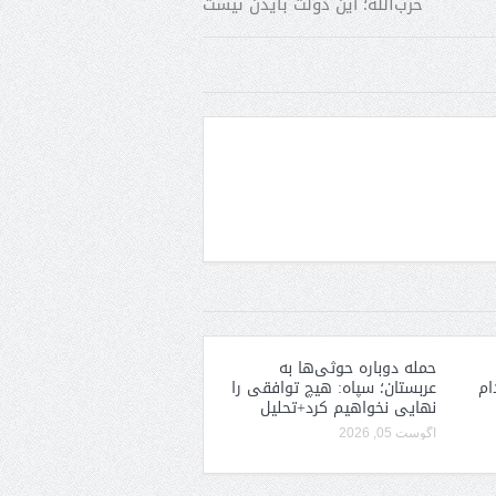
حزب‌الله؛ این دولت بایدن نیست
حمله دوباره حوثی‌ها به
ام
عربستان؛ سپاه: هیچ توافقی را
نهایی نخواهیم کرد+تحلیل
آگوست 05, 2026