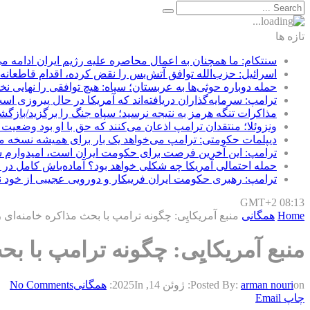
تازه ها
سنتکام: ما همچنان به اعمال محاصره علیه رژیم ایران ادامه می
اسرائیل: حزب‌الله توافق آتش‌بس را نقض کرده، اقدام قاطعانه‌
حمله دوباره حوثی‌ها به عربستان؛ سپاه: هیچ توافقی را نهایی ن
ترامپ: سرمایه‌گذاران دریافته‌اند که آمریکا در حال پیروزی اس
مذاکرات تنگه هرمز به نتیجه نرسید؛ سپاه جنگ را برگزید/بازگشت
ونزوئلا؛ منتقدان ترامپ اذعان می‌کنند که حق با او بود وضعیت 
دیپلمات حکومتی: ترامپ می‌خواهد یک بار برای همیشه نسخه ما 
ترامپ: این آخرین فرصت برای حکومت ایران است، امیدوارم سر
حمله احتمالی آمریکا چه شکلی خواهد بود؟ آماده‌باش کامل در
ترامپ: رهبری حکومت ایران فریبکار و دورویی عجیبی از خود 
GMT+2 08:13
Home
همگانی
منبع آمریکایِی: چگونه ترامپ با بحث مذاکره خامنه‌ای ر
منبع آمریکایِی: چگونه ترامپ با بح
on:
arman nouri
Posted By:
ژوئن 14, 2025
In:
همگانی
No Comments
چاپ
Email