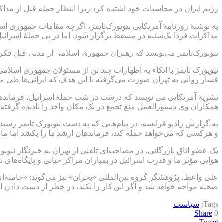
رژیم ایران در محاسبات خود اشتباه کرد زیرا انتظار حمله قبل از مذ
به نوشتۀ روزنامۀ آمریکایی نیویورک‌تایمز، اگرچه مقامات جمهوری اسلا
مذاکرات فردا یک‌شنبه در مسقط برگزار شود. اما در پی حملۀ اسرائی
نیویورک‌تایمز می‌نویسد که رهبران جمهوری اسلامی از مدتی قبل فکر 
نیویورک تایمز با اتکاء به اظهارات چند تن از مسئولان جمهوری اسلامی 
فشار روانی به تهران صورت می‌گرفته با این هدف که ایرانی‌ها طی مذ
نشریۀ آمریکایی می نویسد که درست در شب حملۀ اسرائیل، فرماندهان 
همکاران وی دستورالعمل منع تجمع در یک مکان واحد را نادیده گرفته 
به گزارش رادیو فرانسه، در پیام‌هایی که به دست نیویورک تایمز رسی
و هرکسی که می‌خواهد حمله کند، فرماندهان ارشد ما را بکشد اما ما ق
یک عضو اتاق بازرگانی، در مصاحبه‌ای تلفنی از تهران به خبرنگار نیو
هوایی مؤثر ما و قدرت اسرائیل در بمباران مراکز حیاتی و پایگاه‌های ن
علی واعظ، پژوهشگر گروه بین‌المللی «بحران» نیز می‌گوید: «خامنه‌ای گ
صحنه مواجه خواهد شد و اگر این کار را نکند، در خطر از دست دادن ا
Tags:
سیاست
Share
0
Tweet