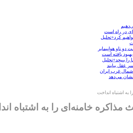
‌دهیم
ای در راه است
خواهیم کرد+تحلیل
ت
 دو ناو هواپیمابر
بهبود یافته است
را بپیچد+تحلیل
 عقل بیایند
 شمال غرب ایران
نشان می‌دهد
ا به اشتباه انداخت
ث مذاکره خامنه‌ای را به اشتباه ان