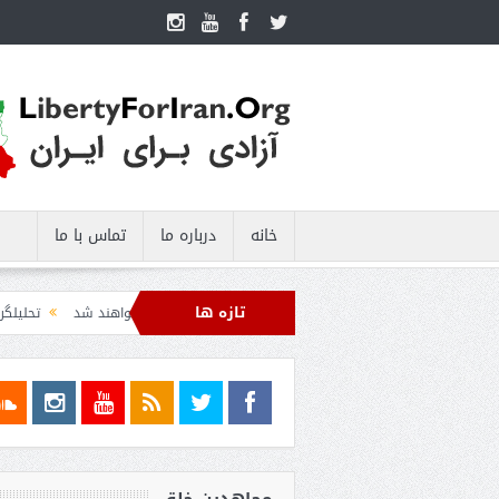
خانه
درباره ما
تماس با ما
تازه ها
ره دریایی صادرات نفت ایران را فلج کرد/آمریکا: خفه خواهند شد
تحلیلگر سعودی: این 
 عبدال السید اسرائیل‌ستیز، خبر خوبی برای جمهوری‌خواهان است