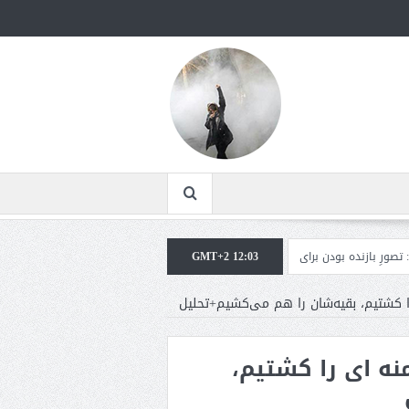
GMT+2 12:03
ه بودن برای ترامپ غیرقابل‌تحمل است+فیلم: تحلیل
مقامات آمریکایی: برخی گزارش‌
ا کشتیم، بقیه‌شان را هم می‌کشیم+تحلیل
نه ای را کشتیم،