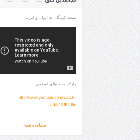
مجاهدین خلق
پشت کردگان به ایران و ایرانی.
مارکسیست‌های اسلامی
http://www.youtube.com/watch?
v=k54IOKl1l8s
مشاهده همه