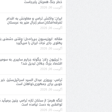
خطر جنگ همچنان پابرجاست
آگوست 06, 2026
ایران؛ واکنش ترامپ و معاونش به اقدام
تفرقه‌افکنان/سفر ژنرال منیر به عربستان
آگوست 06, 2026
مقاله: اپوزیسیون بی‌راه‌حل؛ وقتی دشمنی با
پهلوی جای نجات ایران را می‌گیرد
آگوست 06, 2026
۱۰ تریلیون دلار؛ چگونه جرایم سایبری به سومی
اقتصاد بزرگ جهان تبدیل شد؟
آگوست 06, 2026
ترامپ: پیروزی عبدال السید اسرائیل‌ستیز، خبر
خوبی برای جمهوری‌خواهان است
آگوست 06, 2026
تنگه هرمز؛ از سخنان تازه ترامپ چنین برمیآید 
توافقی به دست نیامده است
آگوست 05, 2026