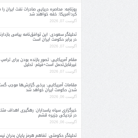
روزنامه: محاصره دریایی صادرات نفت ایران را ف
کرد/آمریکا: خفه خواهند شد
آگوست 07, 2026
تحلیلگر سعودی: این توافق‌نامه پیامی بازدارن
در برابر حکومت ایران است
آگوست 07, 2026
مقام آمریکایی: تصورِ بازنده بودن برای ترامپ
غیرقابل‌تحمل است+فیلم: تحلیل
آگوست 07, 2026
مقامات آمریکایی: برخی گزارش‌ها موجب گستا
شدن حکومت ایران خواهد شد
آگوست 06, 2026
خبرگزاری سپاه پاسداران: رهگیری اهداف متخ
در نزدیکی جزیره قشم
آگوست 06, 2026
تحلیلگر حکومتی: تفاهم هرمز پایان بحران نی