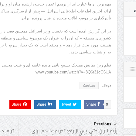
مهم‌ترین آن‌ها عبارت‌اند از ترمیم اعتمادِ خدشه‌دارشده میان او و تر
ی
ارائه آخرین اطلاعات اطلاعاتی اسرائیل — پیش از ازسرگیری مذاکر
تأثیرگذاری بر موضع ایالات متحده در قبال پرونده ایران.
در این گزارش آمده است که نخست وزیر اسرائیل همچنین قصد دارد 
کشورهای منطقه – که آن را به عنوان یک موضوع سیاسی و منطقه ای
هستند، مورد بحث قرار دهد – و معتقد است که یک دیدار سریع با ترام
به او شتاب سیاسی بدهد.
فیلم زیر: نمایش مضحک تشییع باقی مانده خامنه ای و غیبت مجتبی
www.youtube.com/watch?v=8Q6r31cO6UA
Tags:
سیاست
Share
Share
Tweet
Share
0
Previous
ترامپ: 
رژیم ایران حتی پس از رفع تحریم‌ها هم برای