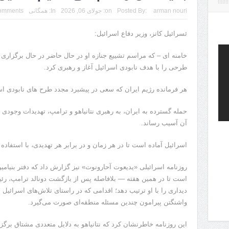
arman nouri
Posted By:
on:
جولای 06, 2026
In:
همگانی
omments
ئسرائیل کاتز، وزیر دفاع اسرائیل:
خامنه ای – که مراسم تشییع جنازه او در حال حاضر در حال برگزار
طرحی را با هدف نابودی اسرائیل آغاز و رهبری کرد.
هر فرمانده رژیم ایران که سعی در پیشبرد مجدد طرح های نابودی اسر
حمله گسترده به ایران، به رهبری نتانیاهو و ترامپ، تهدیدات وجودی عل
آن آسیب رساند.
اسرائیل آماده است تا در هر زمان و در برابر هر تهدیدی، با استفاده ا
روزنامه اسرائیلی «یدیعوت آحارونوت» نیز گزارش داد که دفتر بنیامین
است تا در همین هفته — بلافاصله پس از بازگشت دونالد ترامپ، رئیس
دیداری را با او ترتیب دهد؛ اقدامی که در راستای تلاش‌های اسرائیل
واشنگتن پیرامون چندین مسئله منطقه‌ای صورت می‌گیرد.
این روزنامه خاطرنشان کرد که نتانیاهو به دلایل متعددی مشتاق برگز