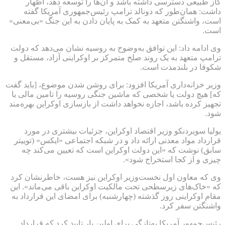
گاز طبیعی دسترسی داشته باشد و آن‌ها را توسعه دهد، اظهار
داشت: همان‌طور که دونالد ترامپ رئیس‌جمهوری آمریکا گفته
است، واشنگتن متعهد به کمک به پایان‌ دادن به این جنگ «بی‌معنی»
است.
وی ادامه داد: این توافق به‌وضوح به روسیه نشان می‌دهد که دولت
ترامپ متعهد به یک روند صلح‌ متمرکز بر اوکراینی آزاد، مستقل و
شکوفا در بلندمدت است.
وزیر خزانه‌داری آمریکا افزود: برای روشن شدن موضوع، [باید گفت
که] هیچ دولت یا شخصی که ماشین جنگی روسیه را تامین مالی یا
تجهیز کرده باشد، اجازه نخواهد داشت از بازسازی اوکراین بهره‌مند
شود.
یولیا سویردنکو وزیر اقتصاد اوکراین، جزئیات بیشتری در مورد
قرارداد مواد معدنی ارائه داد و در شبکه اجتماعی «ایکس» (توییتر
سابق) نوشت که «این دولت اوکراین است که تعیین می‌کند چه
چیزی و از کجا استخراج شود».
وی که معاون اول نخست‌وزیر اوکراین نیز هست، خاطرنشان کرد
که «خاک‌های زیرسطحی تحت مالکیت اوکراین باقی می‌ماند». این
مقام اوکراینی روز گذشته (چهارشنبه) برای امضای این قرارداد به
واشنگتن سفر کرد.
رئیس‌جمهور آمریکا به‌تازگی برای اولین بار تایید کرد که قرارداد