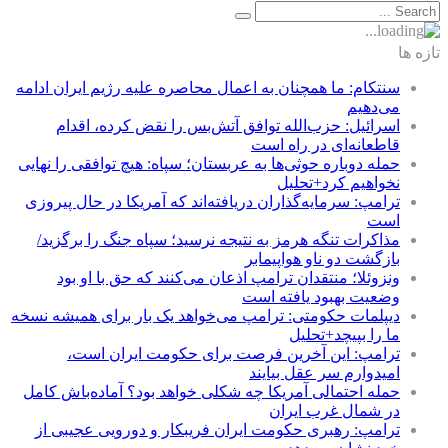
تازه ها
سنتکام: ما همچنان به اعمال محاصره علیه رژیم ایران ادامه
می‌دهیم
اسرائیل: حزب‌الله توافق آتش‌بس را نقض کرده، اقدام
قاطعانه‌ای در راه است
حمله دوباره حوثی‌ها به عربستان؛ سپاه: هیچ توافقی را نهایی
نخواهیم کرد+تحلیل
ترامپ: سرمایه‌گذاران دریافته‌اند که آمریکا در حال پیروزی
است
مذاکرات تنگه هرمز به نتیجه نرسید؛ سپاه جنگ را برگزید/
بازگشت دو ناو هواپیمابر
ونزوئلا؛ منتقدان ترامپ اذعان می‌کنند که حق با او بود
وضعیت بهبود یافته است
دیپلمات حکومتی: ترامپ می‌خواهد یک بار برای همیشه نسخه
ما را بپیچد+تحلیل
ترامپ: این آخرین فرصت برای حکومت ایران است،
امیدوارم سر عقل بیایند
حمله احتمالی آمریکا چه شکلی خواهد بود؟ آماده‌باش کامل
در شمال غرب ایران
ترامپ: رهبری حکومت ایران فریبکار و دورویی عجیبی از