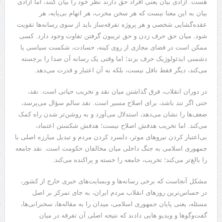
هست. آزادی بیان یعنی افراد حق دارند نظر خود را بیان کنند، اما آزادی
بیان به این معنا نیست که هر سخن مخرب، هر اتهام بی‌پایه، هر
عقده‌گشایی شخصی و هر پروژه تفرقه‌ساز باید از سوی رسانه‌ها تقویت
شود. میان حق حرف زدن و حق تریبون گرفتن تفاوت وجود دارد. کسی
ممکن است در فضای مجازی از روی کینه، حسادت، شکست سیاسی یا
دشمنی ایدئولوژیک حرف بزند؛ اما وقتی یک رسانه آن صدا را برجسته
می‌کند، دیگر فقط ناقل نیست، بلکه به آن اعتبار و قدرت می‌دهد.
در دوران انقلاب، فرق گذاشتن میان نقد و تخریب حیاتی است. نقد،
حتی اگر تند باشد، برای اصلاح مسیر است. نقد سالم سؤال می‌پرسد،
ضعف‌ها را نشان می‌دهد، استدلال می‌آورد و به روشن‌تر شدن راه کمک
می‌کند. اما تخریب هدفش اصلاح نیست؛ هدفش شکستن اعتماد،
بی‌اعتبار کردن نیروهای موثر، دلسرد کردن مردم و تبدیل مبارزه اصلی با
جمهوری اسلامی به جنگ داخلی میان مخالفان حکومت است. نقد جامعه
را بالغ‌تر می‌کند؛ تخریب، جامعه را خسته و پراکنده می‌کند.
مشکل آنجاست که برخی رسانه‌ها و وبسایت‌های خبری خارج از کشور،
در حساس‌ترین روزهای انقلاب مردم ایران، به جای تمرکز بر اصل
مسئله، یعنی پایان جمهوری اسلامی، میدان را به مقاله‌ها، سخنرانی‌ها،
گفت‌وگوها و ویدیو هایی دادند که نتیجه اصلی آن تفرقه در میان