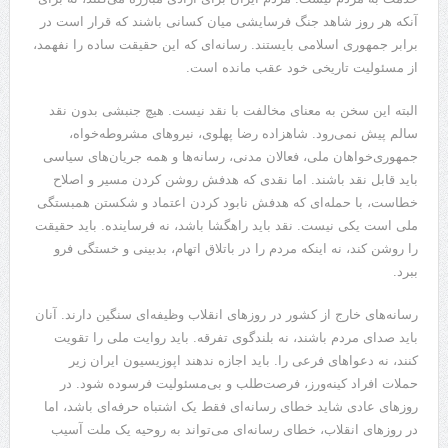
آنکه هر روز شاهد جنگ فرسایشی میان کسانی باشند که قرار است در
برابر جمهوری اسلامی بایستند. رسانه‌ای که این حقیقت ساده را نفهمد،
از مسئولیت تاریخی خود عقب مانده است.
البته این سخن به معنای مخالفت با نقد نیست. هیچ جنبشی بدون نقد
سالم پیش نمی‌رود. شاهزاده رضا پهلوی، نیروهای مشروطه‌خواه،
جمهوری‌خواهان ملی، فعالان مدنی، رسانه‌ها و همه جریان‌های سیاسی
باید قابل نقد باشند. اما نقدی که هدفش روشن کردن مسیر و اصلاح
خطاست، با حمله‌ای که هدفش نابود کردن اعتماد و شکستن همبستگی
ملی است یکی نیست. نقد باید راهگشا باشد، نه فرساینده. باید حقیقت
را روشن کند، نه اینکه مردم را در باتلاق اتهام، بدبینی و خستگی فرو
ببرد.
رسانه‌های خارج از کشور در روزهای انقلاب وظیفه‌ای سنگین دارند. آنان
باید صدای مردم باشند، نه بلندگوی تفرقه. باید روایت ملی را تقویت
کنند، نه دعواهای فرعی را. باید اجازه ندهند اپوزیسیون ایران زیر
حملات افراد کینه‌ورز، فرصت‌طلب و بی‌مسئولیت فرسوده شود. در
روزهای عادی شاید خطای رسانه‌ای فقط یک اشتباه حرفه‌ای باشد، اما
در روزهای انقلاب، خطای رسانه‌ای می‌تواند به روحیه یک ملت آسیب