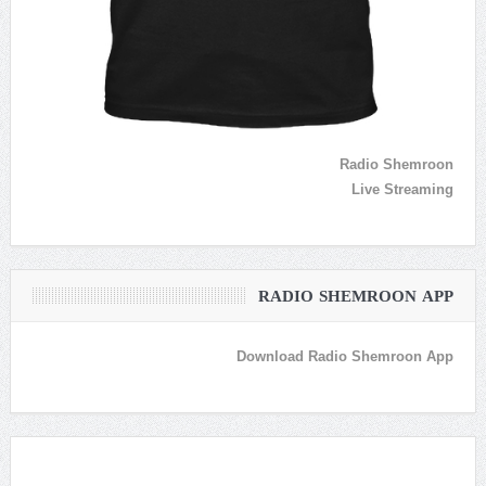
Radio Shemroon
Live Streaming
RADIO SHEMROON APP
Download Radio Shemroon App