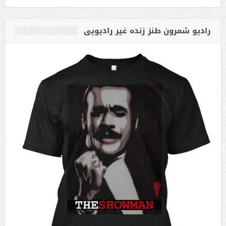
رادیو شمرون طنز زنده غیر رادیویی