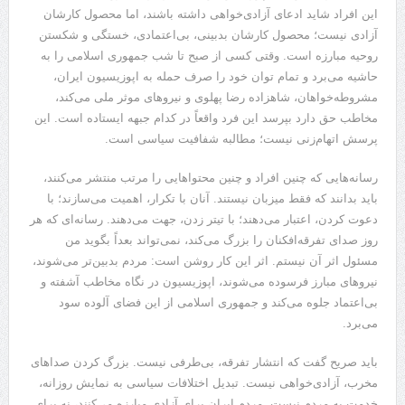
این افراد شاید ادعای آزادی‌خواهی داشته باشند، اما محصول کارشان
آزادی نیست؛ محصول کارشان بدبینی، بی‌اعتمادی، خستگی و شکستن
روحیه مبارزه است. وقتی کسی از صبح تا شب جمهوری اسلامی را به
حاشیه می‌برد و تمام توان خود را صرف حمله به اپوزیسیون ایران،
مشروطه‌خواهان، شاهزاده رضا پهلوی و نیروهای موثر ملی می‌کند،
مخاطب حق دارد بپرسد این فرد واقعاً در کدام جبهه ایستاده است. این
پرسش اتهام‌زنی نیست؛ مطالبه شفافیت سیاسی است.
رسانه‌هایی که چنین افراد و چنین محتواهایی را مرتب منتشر می‌کنند،
باید بدانند که فقط میزبان نیستند. آنان با تکرار، اهمیت می‌سازند؛ با
دعوت کردن، اعتبار می‌دهند؛ با تیتر زدن، جهت می‌دهند. رسانه‌ای که هر
روز صدای تفرقه‌افکنان را بزرگ می‌کند، نمی‌تواند بعداً بگوید من
مسئول اثر آن نیستم. اثر این کار روشن است: مردم بدبین‌تر می‌شوند،
نیروهای مبارز فرسوده می‌شوند، اپوزیسیون در نگاه مخاطب آشفته و
بی‌اعتماد جلوه می‌کند و جمهوری اسلامی از این فضای آلوده سود
می‌برد.
باید صریح گفت که انتشار تفرقه، بی‌طرفی نیست. بزرگ کردن صداهای
مخرب، آزادی‌خواهی نیست. تبدیل اختلافات سیاسی به نمایش روزانه،
خدمت به مردم نیست. مردم ایران برای آزادی مبارزه می‌کنند، نه برای