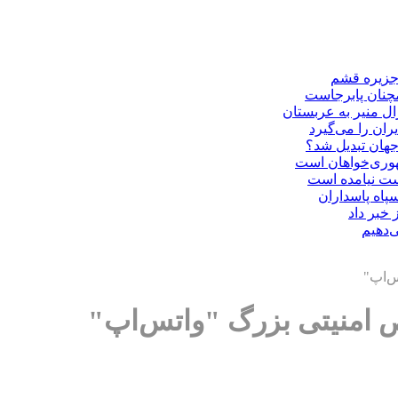
 جزیره قشم
مچنان پابرجاست
ال منیر به عربستان
ران را می‌گیرد
هوری‌خواهان است
دست نیامده است
سپاه پاسداران
 خبر داد
‌دهیم
س‌اپ"
 امنیتی بزرگ "واتس‌اپ"