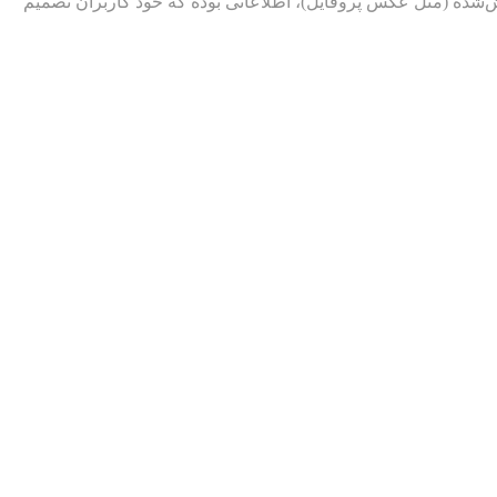
اش‌شده (مثل عکس پروفایل)، اطلاعاتی بوده که خود کاربران تصمیم