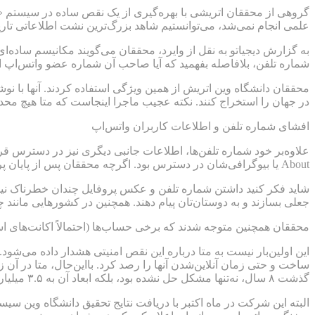
علمی انجام نمی‌شد، می‌توانستیم شاهد بزرگ‌ترین نشت اطلاعاتی تاری
به گزارش دیجیاتو به نقل از وایرد، محققان می‌گویند مکانیسم ساده‌ا
شماره تلفن، بلافاصله بفهمید که آیا صاحب آن شماره عضو واتس‌اپ ا
محققان دانشگاه وین اتریش از همین ویژگی استفاده کردند. آنها با نو
در جهان را استخراج کنند. نکته عجیب ماجرا اینجاست که متا هیچ محدودیتی برای 
افشای شماره تلفن و اطلاعات کاربران واتس‌اپ
About یا بیوگرافی‌شان در دسترس بود. اگرچه محققان پس از پایان پروژه این دیتابیس بزرگ را پاک کردند، اما این حجم از داده می‌توانست خوراک بزرگی برای کلاهبرداران و اسپمرها باشد.
شاید فکر کنید داشتن شماره تلفن و عکس پروفایل چندان خطرناک نیست
جعلی بسازند و به دوستان‌تان پیام دهند. همچنین در کشورهایی مانند چی
محققان همچنین متوجه شدند که برخی حساب‌ها (احتمالاً اکانت‌های اسپ
ساخت و حتی زمان آنلاین‌شدن آنها را رصد کرد. بااین‌حال، متا در آ
گذشت ۸ سال، نه‌تنها مشکل حل نشده بود، بلکه ابعاد آن به ۳.۵ میلیارد کاربر گسترش یافته بود.
البته این شرکت در ماه اکتبر با دریافت نتایج تحقیق دانشگاه وین س