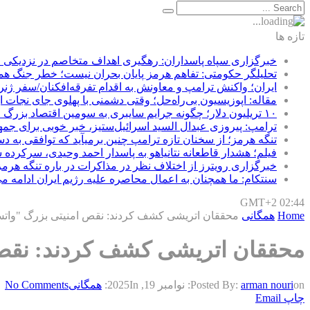
تازه ها
خبرگزاری سپاه پاسداران: رهگیری اهداف متخاصم در نزدیکی
تحلیلگر حکومتی: تفاهم هرمز پایان بحران نیست؛ خطر جنگ ه
ایران؛ واکنش ترامپ و معاونش به اقدام تفرقه‌افکنان/سفر ژنر
مقاله: اپوزیسیون بی‌راه‌حل؛ وقتی دشمنی با پهلوی جای نجات ای
۱۰ تریلیون دلار؛ چگونه جرایم سایبری به سومین اقتصاد بزرگ جهان تبدیل شد؟
ترامپ: پیروزی عبدال السید اسرائیل‌ستیز، خبر خوبی برای جم
تنگه هرمز؛ از سخنان تازه ترامپ چنین برمیآید که توافقی به 
فیلم؛ هشدار قاطعانه نتانیاهو به پاسدار احمد وحیدی، سرکرده 
خبرگزاری رویترز از اختلاف نظر در مذاکرات در باره تنگه هرمز
سنتکام: ما همچنان به اعمال محاصره علیه رژیم ایران ادامه می
GMT+2 02:44
Home
همگانی
محققان اتریشی کشف کردند: نقص امنیتی بزرگ "وات
محققان اتریشی کشف کردند: نقص
on:
arman nouri
Posted By:
نوامبر 19, 2025
In:
همگانی
No Comments
چاپ
Email