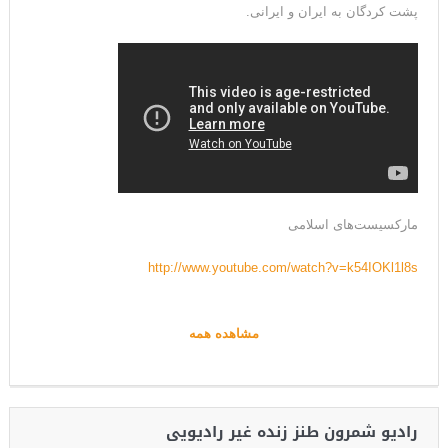
پشت کردگان به ایران و ایرانی.
مارکسیست‌های اسلامی
http://www.youtube.com/watch?v=k54IOKl1l8s
مشاهده همه
رادیو شمرون طنز زنده غیر رادیویی