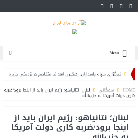
Menu
خبرگزاری سپاه پاسداران: رهگیری اهداف متخاصم در نزدیکی جزیره
قشم
HOME
همگانی
لبنان؛ نتانیاهو: رژیم ایران باید از اینجا برود/ضربه
کاری دولت آمریکا به حزب‌الله
تحلیلگر حکومتی: تفاهم هرمز پایان بحران نیست؛ خطر جنگ همچنان
پابرجاست
لبنان؛ نتانیاهو: رژیم ایران باید از
ایران؛ واکنش ترامپ و معاونش به اقدام تفرقه‌افکنان/سفر ژنرال
اینجا برود/ضربه کاری دولت آمریکا
منیر به عربستان
به حزب‌الله