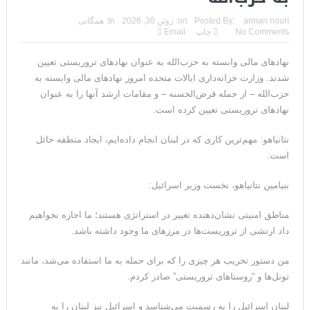
مقاله: اپوزیسیون بی‌راه‌حل؛ وقتی دشمنی با پهلوی جای نجات
arman nouri
Posted By:
on:
ژوئن 30, 2026
In:
همگانی
No Comments
چاپ
Email
ایران را می‌گیرد
نهادهای مالی وابسته به حزب‌الله به عنوان نهادهای تروریستی تعیین
۱۰ تریلیون دلار؛ چگونه جرایم سایبری به سومین اقتصاد بزرگ جهان
شدند. وزارت خزانه‌داری ایالات متحده امروز نهادهای مالی وابسته به
تبدیل شد؟
حزب‌الله – از جمله قرض‌الحسنه – و مقامات ارشد آنها را به عنوان
نهادهای تروریستی تعیین کرده است.
ترامپ: پیروزی عبدال السید اسرائیل‌ستیز، خبر خوبی برای
نتانیاهو: مهم‌ترین کاری که در لبنان انجام داده‌ایم، ایجاد منطقه حائل
جمهوری‌خواهان است
است.
تنگه هرمز؛ از سخنان تازه ترامپ چنین برمیآید که توافقی به دست
بنیامین نتانیاهو، نخست وزیر اسرائیل:
نیامده است
مناطق امنیتی نشان‌دهنده تغییر در استراتژی هستند؛ ما اجازه نخواهیم
فیلم؛ هشدار قاطعانه نتانیاهو به پاسدار احمد وحیدی، سرکرده
داد ارتشی از تروریست‌ها در مرزهای ما وجود داشته باشد.
سپاه پاسداران
من دستور تخریب هر چیزی را که برای حمله به ما استفاده می‌شد، مانند
خبرگزاری رویترز از اختلاف نظر در مذاکرات در باره تنگه هرمز خبر داد
تونل‌ها و “روستاهای تروریستی” صادر کردم.
سنتکام: ما همچنان به اعمال محاصره علیه رژیم ایران ادامه
لبنان اسرائیل را به رسمیت می‌شناسد و اسرائیل نیز لبنان را به