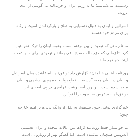
رسمیت می‌شناسد؛ ما به رژیم ایران و حزب‌الله می‌گوییم: از اینجا
می‌دهیم
بروید.
اسرائیل و لبنان به دنبال دستیابی به صلح و بازگرداندن امنیت و رفاه
برای مردم خود هستند.
ما تا زمانی که تهدید از بین نرفته است، جنوب لبنان را ترک نخواهیم
کرد. تا زمانی که حزب‌الله مسلح باقی بماند و تهدیدی برای ما باشد، ما
اینجا خواهیم ماند.
روزنامه لبنانی «المدن» گزارش داد توافق‌نامه امضاشده میان اسرائیل
و لبنان در پایان هفته گذشته به قطع روابط جمهوری اسلامی و لبنان
منجر شده است. این روزنامه نوشت عراقچی در پی امضای این
توافق‌نامه، سفرش به بیروت را لغو کرد
خبرگزاری دولتی چین، شینهوا، به نقل از وانگ یی، وزیر امور خارجه
چین:
ما خواستار حفظ روند مذاکرات بین ایالات متحده و ایران هستیم.
آتش‌بس همچنان شکننده است، اما گفتگو بهتر از رویارویی است.