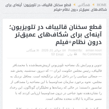
HOME
همگانی
قطع سخنان قالیباف در تلویزیون؛ آینه‌ای برای
شکاف‌های عمیق‌تر درون نظام+فیلم
قطع سخنان قالیباف در تلویزیون؛
آینه‌ای برای شکاف‌های عمیق‌تر
درون نظام+فیلم
arman nouri
Posted By:
on:
جولای 01, 2026
In:
همگانی
No Comments
چاپ
Email
تدوین و ویرایش یک مصاحبه تلویزیونیِ ازپیش‌ضبط‌شده با محمدباقر
قالیباف، رئیس مجلس حکومت ایران — که دیروز، سه‌شنبه، پخش شد
— جنجالی سیاسی را در داخل ایران برانگیخته است. محافل نزدیک به
مجلس، نحوه برخورد سازمان صداوسیما با این مصاحبه را مصداقی از
سانسور دانستند؛ در حالی که رسانه‌ها و تحلیلگران گوناگون، این رخداد
را نشان‌دهنده نفوذ جناحی در درون صداوسیما ارزیابی کردند که با
مسیر مذاکره با ایالات متحده مخالف است.