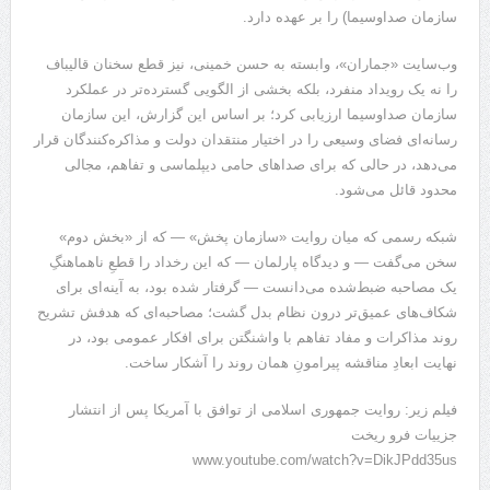
سازمان صداوسیما) را بر عهده دارد.
وب‌سایت «جماران»، وابسته به حسن خمینی، نیز قطع سخنان قالیباف
را نه یک رویداد منفرد، بلکه بخشی از الگویی گسترده‌تر در عملکرد
سازمان صداوسیما ارزیابی کرد؛ بر اساس این گزارش، این سازمان
رسانه‌ای فضای وسیعی را در اختیار منتقدان دولت و مذاکره‌کنندگان قرار
می‌دهد، در حالی که برای صداهای حامی دیپلماسی و تفاهم، مجالی
محدود قائل می‌شود.
شبکه رسمی که میان روایت «سازمان پخش» — که از «بخش دوم»
سخن می‌گفت — و دیدگاه پارلمان — که این رخداد را قطعِ ناهماهنگِ
یک مصاحبه ضبط‌شده می‌دانست — گرفتار شده بود، به آینه‌ای برای
شکاف‌های عمیق‌تر درون نظام بدل گشت؛ مصاحبه‌ای که هدفش تشریح
روند مذاکرات و مفاد تفاهم با واشنگتن برای افکار عمومی بود، در
نهایت ابعادِ مناقشه پیرامونِ همان روند را آشکار ساخت.
فیلم زیر: روایت جمهوری اسلامی از توافق با آمریکا پس از انتشار
جزییات فرو ریخت
www.youtube.com/watch?v=DikJPdd35us