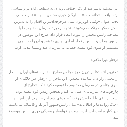
این مسئله به‌سرعت از یک اختلاف رویه‌ای به سطحی کلان‌تر و سیاسی
ارتقا یافت؛ «خانه ملت» — ارگان خبری مجلس — با انتشار مطلبی
تحت عنوان «وقتی تلویزیون ملی غیرحرفه‌ای‌ترین اقدام را به بدترین
شکل ممکن مرتکب می‌شود»، نحوه برخورد سازمان صداوسیما با
مصاحبه رئیس مجلس را مورد انتقاد قرار داد. طرح این موضوع در
تریبون مجلس، به این رخداد ابعادی نهادی بخشید و آن را به پیامی
مستقیم از سوی قوه مقننه خطاب به سازمان صداوسیما تبدیل کرد.
«رفتار غیراخلاقی»
تندترین انتقادها از درون خودِ مجلس مطرح شد؛ رسانه‌های ایران به نقل
از مجتبی زارعی، نماینده مجلس، این ماجرا را «رفتار غیراخلاقی» از
سوی جناحی در سازمان صداوسیما توصیف کردند که «خارج از
چارچوب‌های سازمانی» عمل می‌کند و هدفش رئیس قوه مقننه بوده
است. زارعی تا آنجا پیش رفت که مدعی شد این جناح در اوجِ آنچه او
«جنگ روایت‌ها و اطلاعات» میان رئیس‌جمهور آمریکا و قالیباف می‌نامید،
«در کنار ترامپ ایستاده» است و خواستار رسیدگی فوری به این موضوع
شد.