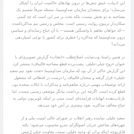
این ادبیات، عمق تنش‌ها در درون نهادهای حاکمیت ایران را آشکار
می‌سازد؛ برای منتقدان سازمان صداوسیما، مسئله صرفاً تقسیم یک
مصاحبه به دو بخش نیست، بلکه بحث بر سر این است که چه کسی
سکان‌دارِ تریبونِ روایت رسمی است: مجلس و رئیس تیم مذاکره‌کننده
—که خواهان تفاهم با واشنگتن هستند— یا آن جناح رسانه‌ای و سیاسیِ
درون صداوسیما که مذاکره را خطری برای کشور یا نوعی امتیازدهی
می‌داند؟
در همین راستا، وب‌سایت اصلاح‌طلب «انتخاب» گزارش تصویری‌ای با
عنوان «زوج جبلی-جلیلی: پشت‌پرده قطع مصاحبه قالیباف» منتشر کرد.
این گزارش حاکی از آن بود که سازمان صداوسیما «تحت نفوذ تیم سعید
جلیلی» قرار گرفته و سخنان قالیباف را درست در لحظاتی که مشغول
ارائه توضیحات مهمی درباره تفاهم‌نامه و مذاکرات با ایالات متحده بود،
قطع کرده است. اگرچه این برداشت بیانگر موضعی رسمی نیست، اما
بازتاب‌دهنده اتهامات فزاینده‌ای است مبنی بر اینکه تلویزیون دولتی به
جناح مخالف مذاکره، نفوذ بیشتری بر آنتن خود می‌دهد.
سعید جلیلی نماینده رهبر انقلاب در شورای عالی امنیت ملی و از
چهره‌های شاخص جریان اصولگرای تندرو محسوب می‌شود؛ نکته
قابل‌توجه اینکه برادر او، وحید جلیلی، سمت معاونت جبلی (رئیس