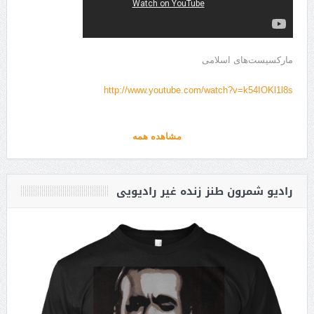
مارکسیست‌های اسلامی
http://www.youtube.com/watch?v=k54IOKl1l8s
مشاهده همه
رادیو شمرون طنز زنده غیر رادیویی