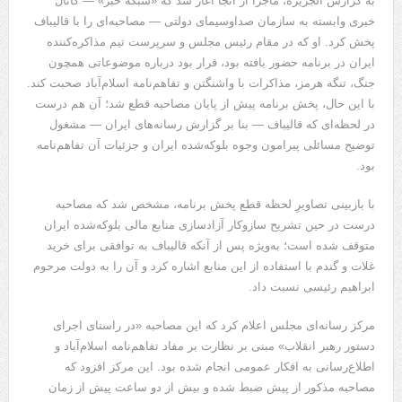
به گزارش الجزیره، ماجرا از آنجا آغاز شد که «شبکه خبر» — کانال
خبری وابسته به سازمان صداوسیمای دولتی — مصاحبه‌ای را با قالیباف
پخش کرد. او که در مقام رئیس مجلس و سرپرست تیم مذاکره‌کننده
ایران در برنامه حضور یافته بود، قرار بود درباره موضوعاتی همچون
جنگ، تنگه هرمز، مذاکرات با واشنگتن و تفاهم‌نامه اسلام‌آباد صحبت کند.
با این حال، پخش برنامه پیش از پایان مصاحبه قطع شد؛ آن هم درست
در لحظه‌ای که قالیباف — بنا بر گزارش رسانه‌های ایران — مشغول
توضیح مسائلی پیرامون وجوه بلوکه‌شده ایران و جزئیات آن تفاهم‌نامه
بود.
با بازبینی تصاویرِ لحظه قطع پخش برنامه، مشخص شد که مصاحبه
درست در حین تشریح سازوکار آزادسازی منابع مالی بلوکه‌شده ایران
متوقف شده است؛ به‌ویژه پس از آنکه قالیباف به توافقی برای خرید
غلات و گندم با استفاده از این منابع اشاره کرد و آن را به دولت مرحوم
ابراهیم رئیسی نسبت داد.
مرکز رسانه‌ای مجلس اعلام کرد که این مصاحبه «در راستای اجرای
دستور رهبر انقلاب» مبنی بر نظارت بر مفاد تفاهم‌نامه اسلام‌آباد و
اطلاع‌رسانی به افکار عمومی انجام شده بود. این مرکز افزود که
مصاحبه مذکور از پیش ضبط شده و بیش از دو ساعت پیش از زمان