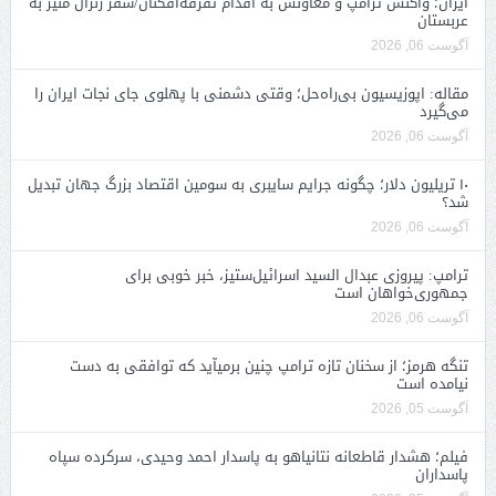
ایران؛ واکنش ترامپ و معاونش به اقدام تفرقه‌افکنان/سفر ژنرال منیر به
عربستان
آگوست 06, 2026
مقاله: اپوزیسیون بی‌راه‌حل؛ وقتی دشمنی با پهلوی جای نجات ایران را
می‌گیرد
آگوست 06, 2026
۱۰ تریلیون دلار؛ چگونه جرایم سایبری به سومین اقتصاد بزرگ جهان تبدیل
شد؟
آگوست 06, 2026
ترامپ: پیروزی عبدال السید اسرائیل‌ستیز، خبر خوبی برای
جمهوری‌خواهان است
آگوست 06, 2026
تنگه هرمز؛ از سخنان تازه ترامپ چنین برمیآید که توافقی به دست
نیامده است
آگوست 05, 2026
فیلم؛ هشدار قاطعانه نتانیاهو به پاسدار احمد وحیدی، سرکرده سپاه
پاسداران