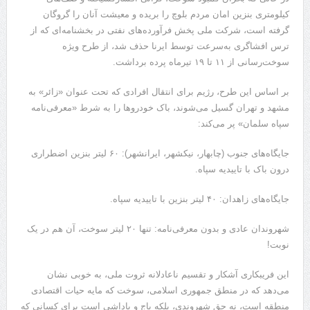
کیلومتری بنزین امان مردم بلوچ را بریده و معیشت آنان را گروگان
گرفته است، شرکت ملی پخش فرآورده‌های نفتی در بخشنامه‌ای که از
ترس افشاگری به‌سرعت توسط ایرنا حذف شد، از طرح ویژه
سوخت‌رسانی از ۱۱ تا ۱۹ تیرماه پرده برداشت.
​بر اساس این طرح، رژیم برای انتقال افرادی که تحت عنوان «زائر» به
مشهد و تهران گسیل می‌شوند، باک خودروها را به شرط «معرفی‌نامه
سپاه سلمان» پر می‌کند:
​جایگاه‌های جنوب (چابهار، نیکشهر، ایرانشهر): ۶۰ لیتر بنزین اضطراری
درون باک با تاییدیه سپاه.
​جایگاه‌های زاهدان: ۴۰ لیتر بنزین با تاییدیه سپاه.
​شهروندان عادی و بدون معرفی‌نامه: تنها ۲۰ لیتر سوخت، آن هم در یک
نوبت!
​این فریبکاری آشکار و تقسیم ناعادلانه ثروت ملی، به خوبی نشان
می‌دهد که در منطق جمهوری اسلامی، سوخت که مایه حیات اقتصادی
منطقه است، نه حق شهروندی، بلکه باج و پاداشی است برای کسانی که