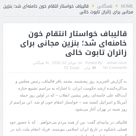
HOME
همگانی
قالیباف خواستار انتقام خون خامنه‌ای شد؛ بنزین
مجانی برای زائران تابوت خالی
قالیباف خواستار انتقام خون
خامنه‌ای شد؛ بنزین مجانی برای
زائران تابوت خالی
arman nouri
Posted By:
on:
جولای 02, 2026
In:
همگانی
No Comments
چاپ
Email
به گزارش الجزیره، روز پنجشنبه، محمد باقر قالیباف، رئیس مجلس و
مذاکره‌کننده ارشد حکومت ایران، با اشاراه به مراسم تشییع جنازه
آیت‌الله علی خامنه‌ای، رهبر پیشین انقلاب – که در اولین روز حمله
آمریکا و اسرائیل کشته شد – خواستار انتقام خون او شد. این مراسم از
روز شنبه در تهران آغاز می‌شود.
قالیباف در بیانیه‌ای گفت: من از همه مردم می‌خواهم… که با حضور خود
فصلی باشکوه در تاریخ ایران اسلامی بنویسند. فریاد انتقام ملت باید در