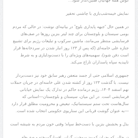
گوش همه جهانیان طنین‌انداز شود…
نمایش خیمه‌شب‌بازی با چاشنی تحقیر
در همین حال “جبهه پایداری بلوچ” در بیانیه‌ای نوشت: در حالی که مردم
بومی سیستان و بلوچستان برای چند لیتر بنزین روزها در صف‌های
فرسایشی منتظر می‌مانند، ماشین سرکوب و تبلیغات رژیم برای تشییع
جنازه علی خامنه‌ای (که پس از ۱۲۳ روز انبار شدن در سردخانه‌ها قرار
است دفن شود)، سهمیه‌های ویژه‌ای را با دست‌ودلبازی و به شرط
تاییدیه سپاه پاسداران تاراج می‌کند.
​جمهوری اسلامی حتی از جسد متعفن رهبر سابق خود نیز دست‌بردار
نیست. با گذشت ۱۲۳ روز از کشته شدن علی خامنه‌ای در جریان حملات
نهم اسفند ۱۴۰۴، رژیم درمانده حاکم در تدارک یک نمایش خیابانی
فرسایشی است. در این میان، سیستان و بلوچستان—استانی که
سال‌هاست تحت ستم سیستماتیک، تبعیض و محرومیت مطلق قرار دارد
—به عنوان گوشت قربانی این سناریوی حکومتی انتخاب شده است.
​بذل و بخشش بنزین با دست‌خط سپاه؛ وقتی خون مردم به شیشه است
​در حالی که بحران کمبود سوخت، گرانی افسارگسیخته و صف‌های