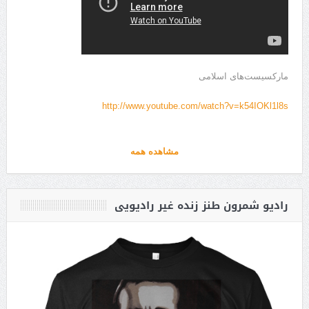
مارکسیست‌های اسلامی
http://www.youtube.com/watch?v=k54IOKl1l8s
مشاهده همه
رادیو شمرون طنز زنده غیر رادیویی