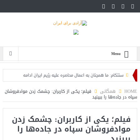
Menu
سنتکام: ما همچنان به اعمال محاصره علیه رژیم ایران ادامه
می‌دهیم
HOME
همگانی
فیلم؛ یکی از کاربران: چشمک زدن موادفروشان
سپاه در جاده‌ها را ببینید
اسرائیل: حزب‌الله توافق آتش‌بس را نقض کرده، اقدام قاطعانه‌ای
در راه است
فیلم؛ یکی از کاربران: چشمک زدن
حمله دوباره حوثی‌ها به عربستان؛ سپاه: هیچ توافقی را نهایی
موادفروشان سپاه در جاده‌ها را
نخواهیم کرد+تحلیل
ببینید