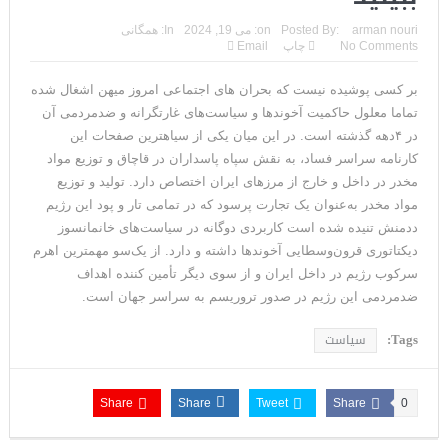
ترامپ: سرمایه‌گذاران دریافته‌اند که آمریکا در حال پیروزی است
arman nouri
Posted By:
on:
می 19, 2024
In:
همگانی
No Comments
چاپ
Email
مذاکرات تنگه هرمز به نتیجه نرسید؛ سپاه جنگ را برگزید/بازگشت دو
بر کسی پوشیده نیست که بحران های اجتماعی امروز میهن اشغال شده
ناو هواپیمابر
تماما معلول حاکمیت آخوندها و سیاست‌های غارتگرانه و ضد‌مردمی آن
ونزوئلا؛ منتقدان ترامپ اذعان می‌کنند که حق با او بود وضعیت
در ۴دهه گذشته است. در این میان یکی از سیاهترین صفحات این
کارنامه سراسر فساد، به نقش سپاه پاسداران در قاچاق و توزیع مواد
بهبود یافته است
مخدر در داخل و خارج از مرزهای ایران اختصاص دارد. تولید و توزیع
مواد مخدر به‌عنوان یک تجارت پرسود که در تمامی تار و پود این رژیم
دیپلمات حکومتی: ترامپ می‌خواهد یک بار برای همیشه نسخه ما را
ددمنش تنیده شده است کاربردی دوگانه در سیاست‌های خانمانسوز
بپیچد+تحلیل
دیکتاتوری قرون‌وسطایی آخوندها داشته و دارد. از یک‌سو مهمترین اهرم
سرکوب رژیم در داخل ایران و از سوی دیگر تأمین کننده اهداف
ترامپ: این آخرین فرصت برای حکومت ایران است، امیدوارم سر عقل
ضدمردمی این رژیم در صدور تروریسم به سراسر جهان است.
بیایند
Tags:
سیاست
حمله احتمالی آمریکا چه شکلی خواهد بود؟ آماده‌باش کامل در
شمال غرب ایران
Share
Share
Tweet
Share
0
ترامپ: رهبری حکومت ایران فریبکار و دورویی عجیبی از خود نشان