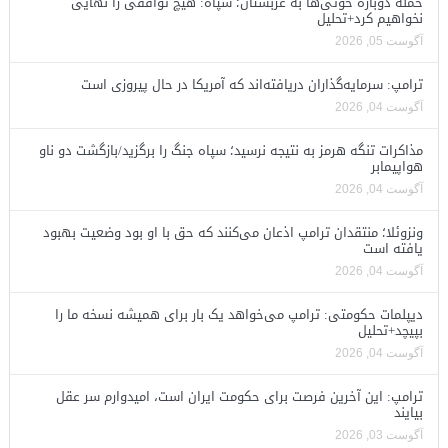
حمله دوباره حوثی‌ها به عربستان؛ سپاه: هیچ توافقی را نهایی
نخواهیم کرد+تحلیل
آگوست 05, 2026
ترامپ: سرمایه‌گذاران دریافته‌اند که آمریکا در حال پیروزی است
آگوست 04, 2026
مذاکرات تنگه هرمز به نتیجه نرسید؛ سپاه جنگ را برگزید/بازگشت دو ناو
هواپیمابر
آگوست 04, 2026
ونزوئلا؛ منتقدان ترامپ اذعان می‌کنند که حق با او بود وضعیت بهبود
یافته است
آگوست 04, 2026
دیپلمات حکومتی: ترامپ می‌خواهد یک بار برای همیشه نسخه ما را
بپیچد+تحلیل
آگوست 04, 2026
ترامپ: این آخرین فرصت برای حکومت ایران است، امیدوارم سر عقل
بیایند
آگوست 03, 2026