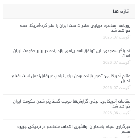
تازه ها
روزنامه: محاصره دریایی صادرات نفت ایران را فلج کرد/آمریکا: خفه
خواهند شد
آگوست 07, 2026
تحلیلگر سعودی: این توافق‌نامه پیامی بازدارنده در برابر حکومت ایران
است
آگوست 07, 2026
مقام آمریکایی: تصورِ بازنده بودن برای ترامپ غیرقابل‌تحمل است+فیلم:
تحلیل
آگوست 07, 2026
مقامات آمریکایی: برخی گزارش‌ها موجب گستاخ‌تر شدن حکومت ایران
خواهد شد
آگوست 06, 2026
خبرگزاری سپاه پاسداران: رهگیری اهداف متخاصم در نزدیکی جزیره
قشم