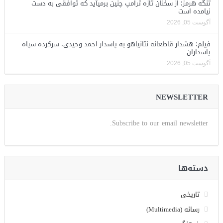
تنگه هرمز؛ از سخنان تازه ترامپ چنین برمیآید که توافقی به دست
نیامده است
آگوست 05, 2026
فیلم؛ هشدار قاطعانه نتانیاهو به پاسدار احمد وحیدی، سرکرده سپاه
پاسداران
آگوست 05, 2026
NEWSLETTER
Subscribe to our email newsletter.
دسته‌ها
تاریخی
رسانه (Multimedia)