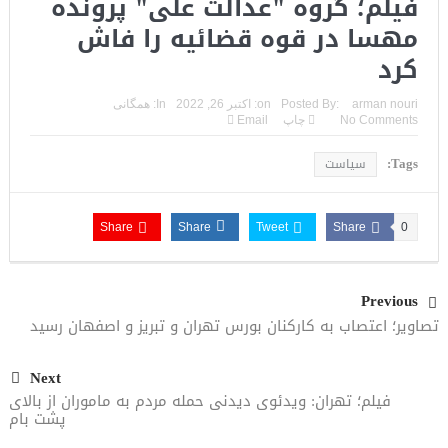
فیلم؛ گروه "عدالت علی" پروندە
مهسا در قوه قضائیه را فاش
کرد
arman nouri
Posted By:
on:
اکتبر 26, 2022
In:
همگانی
No Comments
چاپ
Email
Tags:
سیاست
Share
Share
Tweet
Share
0
Previous
تصاویر؛ اعتصاب به کارکنان بورس تهران و تبریز و اصفهان رسید
Next
فیلم؛ تهران: ویدئوی دیدنی حمله مردم به ماموران از بالای
پشت بام‌