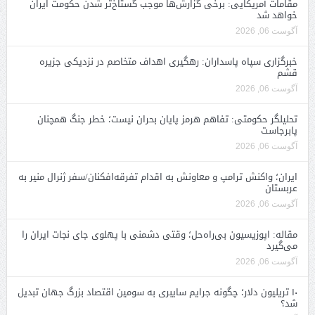
مقامات آمریکایی: برخی گزارش‌ها موجب گستاخ‌تر شدن حکومت ایران
خواهد شد
آگوست 06, 2026
خبرگزاری سپاه پاسداران: رهگیری اهداف متخاصم در نزدیکی جزیره
قشم
آگوست 06, 2026
تحلیلگر حکومتی: تفاهم هرمز پایان بحران نیست؛ خطر جنگ همچنان
پابرجاست
آگوست 06, 2026
ایران؛ واکنش ترامپ و معاونش به اقدام تفرقه‌افکنان/سفر ژنرال منیر به
عربستان
آگوست 06, 2026
مقاله: اپوزیسیون بی‌راه‌حل؛ وقتی دشمنی با پهلوی جای نجات ایران را
می‌گیرد
آگوست 06, 2026
۱۰ تریلیون دلار؛ چگونه جرایم سایبری به سومین اقتصاد بزرگ جهان تبدیل
شد؟