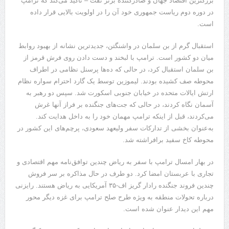
بزرگترین اقتصاد جهان و صادرکننده برتر نفت – تأکید می‌کند که ترامپ
در دوره دوم ریاست جمهوری خود آن را در اولویت بالایی قرار داده
است.
استقبال گرم از بن سلمان در واشنگتن، جدیدترین نشانه از بهبود روابط
میان دو کشور است. ترامپ با لبخند و دست دادن روی فرش قرمز از
بن سلمان استقبال کرد، در حالی که ده‌ها پرسنل نظامی در اطراف
محوطه صف کشیده بودند. لیموزین توسط یک گارد احترام سواره نظام
ارتش ایالات متحده در خیابان جنوبی اسکورت شد. سپس دو رهبر به
آسمان نگاه کردند، در حالی که جت‌های جنگنده بر فراز آنها غرش
می‌کردند، قبل از اینکه ترامپ مهمان خود را به داخل هدایت کند.
به‌عنوان بخشی از تدارکات سفر ولیعهد سعودی، پرچم‌های این کشور در
محوطه کاخ سفید برافراشته شد.
در بهار امسال ترامپ با سفر به ریاض چندین توافق‌نامه مهم اقتصادی و
تجاری با عربستان امضا کرد. دو طرف در حال مذاکره بر سر فروش
چندین فروند جنگنده رادار گریز اف-۳۵ آمریکایی به ریاض هستند. رایزنی
درباره تحولات منطقه به ویژه طرح صلح ترامپ برای غزه دیگر محور
مهم این دیدار عنوان شده است.