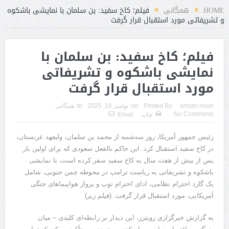
HOME
همگانی
فیلم؛ کاخ سفید: بن سلمان با نمایشی باشکوه
و تشریفاتی مورد استقبال قرار گرفت
فیلم؛ کاخ سفید: بن سلمان با
نمایشی باشکوه و تشریفاتی
مورد استقبال قرار گرفت
arman nouri
Posted By:
on:
نوامبر 18, 2025
In:
همگانی
No Comments
چاپ
Email
رئیس جمهور آمریکا، روز سه‌شنبه از محمد بن سلمان، ولیعهد عربستان،
در کاخ سفید استقبال کرد. این حاکم بالفعل سعودی که برای اولین بار
پس از بیش از هفت سال به کاخ سفید سفر کرده است، با نمایشی
باشکوه و تشریفاتی به ریاست ترامپ در محوطه چمن جنوبی، شامل
یک گارد احترام نظامی، ادای احترام توپ و پرواز هواپیماهای جنگی
آمریکایی، مورد استقبال قرار گرفت. (فیلم زیر)
به گزارش خبرگزاری رویترز، این دیدار بر رابطه‌ای کلیدی – میان