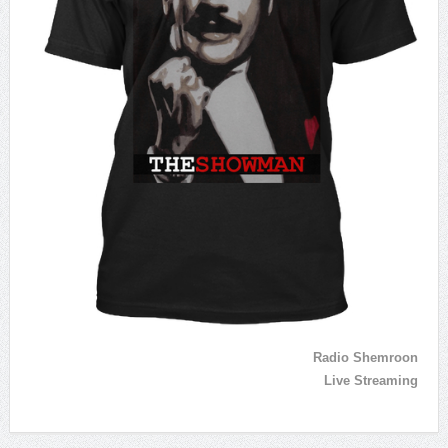
Radio Shemroon
Live Streaming