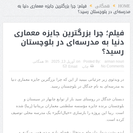
HOME
همگانی
فیلم؛ چرا بزرگترین جایزه معماری دنیا به
مدرسه‌ای در بلوچستان رسید؟
فیلم؛ چرا بزرگترین جایزه معماری
دنیا به مدرسه‌ای در بلوچستان
رسید؟
arman nouri
Posted By:
on:
آوریل 13, 2025
In:
همگانی
No Comments
چاپ
Email
در ویدئوی زیر جزئیاتی ببینید از این که چرا بزرگترین جایزه معماری دنیا
به مدرسه‌ای به نام جدگال در بلوچستان رسید.
دبستان جدگال در روستای سید بار از توابع چابهار در سیستان و
بلوچستان برنده جایزه مؤسسه سلطنتی معماران بریتانیا (ریبا) شده
است. ریبا این پروژه را بازسازی «خیال‌انگیز» یک مدرسه محلی توصیف
کرده است.
ایده پشت دیوار دایره‌ای و متخلل، فضای بازی و دورهمی مرکزی و