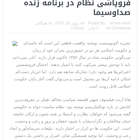
فروپاَشی نظام در برنامه زنده
مقاله: اپوزیسیون بی‌راه‌حل؛ وقتی دشمنی با پهلوی جای نجات
صداوسیما
ایران را می‌گیرد
arman nouri
Posted By:
on:
ژوئن 30, 2023
In:
همگانی
No Comments
چاپ
Email
۱۰ تریلیون دلار؛ چگونه جرایم سایبری به سومین اقتصاد بزرگ جهان
تبدیل شد؟
نشریه اکونومیست نوشته: واقعیت قطعی این است که خامنه‌ای
و حکومت اسلامی هر دو در عمیق‌ترین بحران خود از زمان
ترامپ: پیروزی عبدال السید اسرائیل‌ستیز، خبر خوبی برای
سرنگونی حکومت شاه در سال ۱۳۵۷ تاکنون قرار دارند. آنان نمی‌دانند
جمهوری‌خواهان است
باید با توحش بیشتر سرکوب کنند یا امتیاز بدهند. احتمال فرونشستن
اعتراض‌ها هم وجود دارد؛ چنان‌که سابقه هم دارد. اما این‌بار دست‌کم
تنگه هرمز؛ از سخنان تازه ترامپ چنین برمیآید که توافقی به دست
امکان ادامه آن‌ها نیز محتمل است و می‌توان گفت آغاز پایان حکومت
اسلامی قابل رویت است.
نیامده است
هانا آرنت فیلسوف شهیر فلسفه سیاسی مخالف هیتلر در معروف‌ترین
فیلم؛ هشدار قاطعانه نتانیاهو به پاسدار احمد وحیدی، سرکرده
کتابش در باره توتالیتاریسم نوشته بود: نظام تمامیت خواه به حکومتی
سپاه پاسداران
گفته می‌شود که خواهان نظارت و استیلا بر همه شئون و ارکان جامعه،
حذف مخالفان و دگراندیشان با شیوه خفقان و ترور و رعب و وحشت
خبرگزاری رویترز از اختلاف نظر در مذاکرات در باره تنگه هرمز خبر داد
است. این حکومت ها دو ابزار در اختیار دارند: تبلیغات سرسام‌آور و ایجاد
سنتکام: ما همچنان به اعمال محاصره علیه رژیم ایران ادامه
رعب و وحشت. اما توجیه همیشگی شان، اصرار بر داشتن یک دشمن