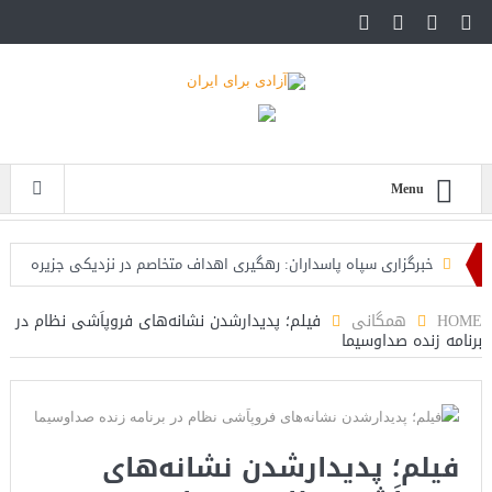
Menu
خبرگزاری سپاه پاسداران: رهگیری اهداف متخاصم در نزدیکی جزیره
قشم
HOME
همگانی
فیلم؛ پدیدارشدن نشانه‌های فروپاَشی نظام در
برنامه زنده صداوسیما
تحلیلگر حکومتی: تفاهم هرمز پایان بحران نیست؛ خطر جنگ همچنان
پابرجاست
ایران؛ واکنش ترامپ و معاونش به اقدام تفرقه‌افکنان/سفر ژنرال
فیلم؛ پدیدارشدن نشانه‌های
منیر به عربستان