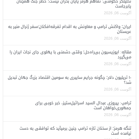
تحلیلگر حکومتی: تفاهم هرمز پایان بحران نیست؛ خطر جنگ همچنان
پابرجاست
آگوست 06, 2026
ایران؛ واکنش ترامپ و معاونش به اقدام تفرقه‌افکنان/سفر ژنرال منیر به
عربستان
آگوست 06, 2026
مقاله: اپوزیسیون بی‌راه‌حل؛ وقتی دشمنی با پهلوی جای نجات ایران را
می‌گیرد
آگوست 06, 2026
۱۰ تریلیون دلار؛ چگونه جرایم سایبری به سومین اقتصاد بزرگ جهان تبدیل
شد؟
آگوست 06, 2026
ترامپ: پیروزی عبدال السید اسرائیل‌ستیز، خبر خوبی برای
جمهوری‌خواهان است
آگوست 06, 2026
تنگه هرمز؛ از سخنان تازه ترامپ چنین برمیآید که توافقی به دست
نیامده است