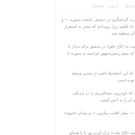
کومت ایران خواهد شد
No C
چاپ
Email
در نزدیکی جزیره قشم
زارت گردشگری در دمشق، پایتخت سوریه — و
 (فیلم زیر)؛ رویدادی که منجر به استقرار
جنگ همچنان پابرجاست
آن منطقه شد.
نرال منیر به عربستان
مت به «کاخ خلق» در دمشق برای دیدار با
جات ایران را می‌گیرد
که سفر رئیس‌جمهور فرانسه به سوریه با
 که این انفجارها ناشی از چندین وسیله
بوده است.
 که خودرویی مسافربری را در نزدیکی
 آن را به آتش کشید.
» — محل اقامت مکرون — و میدان «اموی»
د «کاخ ملت» ترک کرده بود تا با همتای