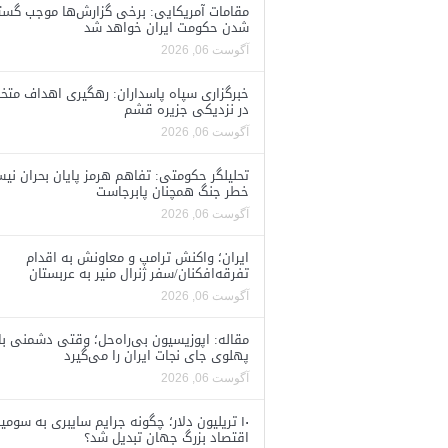
مقامات آمریکایی: برخی گزارش‌ها موجب گستا
شدن حکومت ایران خواهد شد
آگوست 06, 2026
خبرگزاری سپاه پاسداران: رهگیری اهداف متخ
در نزدیکی جزیره قشم
آگوست 06, 2026
تحلیلگر حکومتی: تفاهم هرمز پایان بحران نی
خطر جنگ همچنان پابرجاست
آگوست 06, 2026
ایران؛ واکنش ترامپ و معاونش به اقدام
تفرقه‌افکنان/سفر ژنرال منیر به عربستان
آگوست 06, 2026
مقاله: اپوزیسیون بی‌راه‌حل؛ وقتی دشمنی با
پهلوی جای نجات ایران را می‌گیرد
آگوست 06, 2026
۱۰ تریلیون دلار؛ چگونه جرایم سایبری به سومی
اقتصاد بزرگ جهان تبدیل شد؟