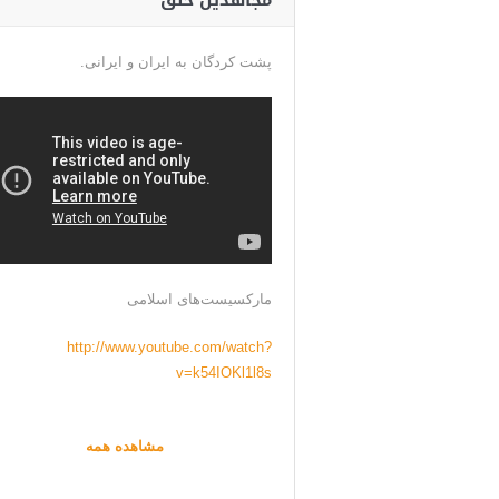
مجاهدین خلق
پشت کردگان به ایران و ایرانی.
مارکسیست‌های اسلامی
http://www.youtube.com/watch?
v=k54IOKl1l8s
مشاهده همه