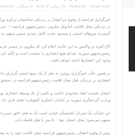
مقامات آمریکایی: برخی گزارش‌ها موجب گستاخ‌تر شدن ح
arman nouri
Posted By:
on:
جولای 07, 2026
In:
همگانی
omments
خبرگزاری سپاه پاسداران: رهگیری اهداف متخاصم 
خبرگزاری فرانسه از وقوع دو انفجار در نزدیکی ساختمان مرکزی و
در نزدیکی محل اقامت امانوئل مکرون، رئیس‌جمهور فرانسه — خبر داد
تحلیلگر حکومتی: تفاهم هرمز پایان بحران نیست؛ خطر 
گسترده نیروهای امنیتی و مسدود شدن کامل چندین مسیر منتهی به 
ایران؛ واکنش ترامپ و معاونش به اقدام تفرقه‌افکنان/سفر ژ
کاخ الیزه در واکنش به این حادثه اعلام کرد که مکرون در مسیر عزی
مقاله: اپوزیسیون بی‌راه‌حل؛ وقتی دشمنی با پهلوی جای ن
رئیس‌جمهور سوریه، صدای هیچ انفجاری را نشنیده است و تأکید کرد 
وجود این انفجارها ادامه خواهد یافت.
در همین حال، خبرگزاری رویترز به نقل از یک منبع امنیتی گزارش داد
انفجاری در نزدیکی هتل محل اقامت رئیس‌جمهور فرانسه در دمشق 
انفجار نخست ابعاد محدودی داشت و ناشی از یک وسیله انفجاری بود
وزارت گردشگری سوریه در خیابان «شکری القوتلی» هدف قرار داد و
این خیابان یک شریان لجستیکی حیاتی است که به هتل «فور سیزنز
منتهی می‌شود؛ محل انفجار تنها ۵۰۰ متر با هتل فاصله دارد.
پیش از وقوع انفجار، رئیس‌جمهور فرانسه محل اقامت خود را به مقص