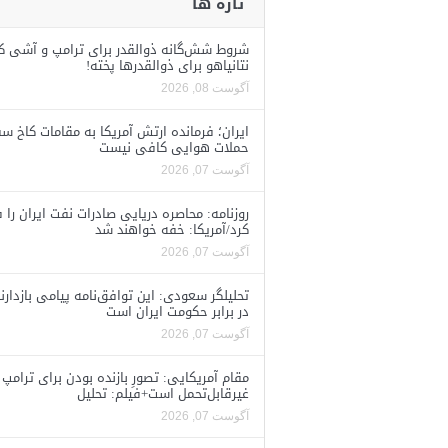
تازه ها
شروط شش‌گانه ذوالقدر برای ترامپ و آشی ک
نتانیاهو برای ذوالقدرها پخته!
آگوست 08, 2026
ایران؛ فرمانده ارتش آمریکا به مقامات کاخ سف
حملات هوایی کافی نیست
آگوست 07, 2026
روزنامه: محاصره دریایی صادرات نفت ایران را ف
کرد/آمریکا: خفه خواهند شد
آگوست 07, 2026
تحلیلگر سعودی: این توافق‌نامه پیامی بازدارن
در برابر حکومت ایران است
آگوست 07, 2026
مقام آمریکایی: تصورِ بازنده بودن برای ترامپ
غیرقابل‌تحمل است+فیلم: تحلیل
آگوست 07, 2026