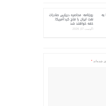
 به
روزنامه: محاصره دریایی صادرات
نفت ایران را فلج کرد/آمریکا:
خفه خواهند شد
آگوست 07, 2026
*
ی شده‌اند