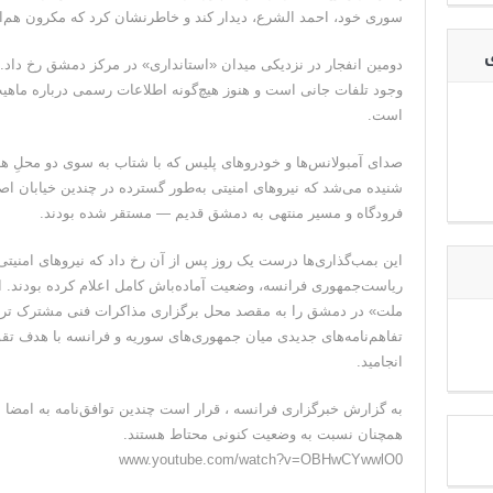
سوری خود، احمد الشرع، دیدار کند و خاطرنشان کرد که مکرون هم‌ا
ی
دومین انفجار در نزدیکی میدان «استانداری» در مرکز دمشق رخ داد. 
وجود تلفات جانی است و هنوز هیچ‌گونه اطلاعات رسمی درباره ماهیت 
است.
صدای آمبولانس‌ها و خودروهای پلیس که با شتاب به سوی دو محلِ ه
شنیده می‌شد که نیروهای امنیتی به‌طور گسترده در چندین خیابان اص
فرودگاه و مسیر منتهی به دمشق قدیم — مستقر شده بودند.
این بمب‌گذاری‌ها درست یک روز پس از آن رخ داد که نیروهای امنیت
ریاست‌جمهوری فرانسه، وضعیت آماده‌باش کامل اعلام کرده بودند. ای
ملت» در دمشق را به مقصد محل برگزاری مذاکرات فنی مشترک ترک 
تفاهم‌نامه‌های جدیدی میان جمهوری‌های سوریه و فرانسه با هدف تق
انجامید.
به گزارش خبرگزاری فرانسه ، قرار است چندین توافق‌نامه به امضا 
همچنان نسبت به وضعیت کنونی محتاط هستند.
www.youtube.com/watch?v=OBHwCYwwlO0