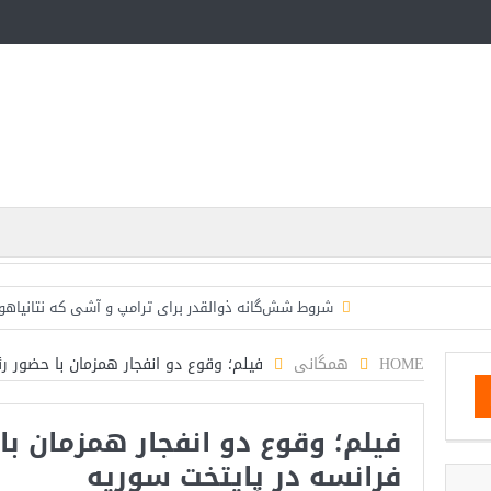
شروط شش‌گانه ذوالقدر برای ترامپ و آشی که نتانیاهو 
ایران؛ فرمانده ارتش آمریکا به مقامات کاخ سفید: حم
HOME
همگانی
فیلم؛ وقوع دو انفجار همزمان با حضور 
روزنامه: محاصره دریایی صادرات نفت ایران را فلج کرد/آ
فیلم؛ وقوع دو انفجار همزمان ب
تحلیلگر سعودی: این توافق‌نامه پیامی بازدارنده در ب
فرانسه در پایتخت سوریه
مقام آمریکایی: تصورِ بازنده بودن برای ترامپ غیرقابل‌