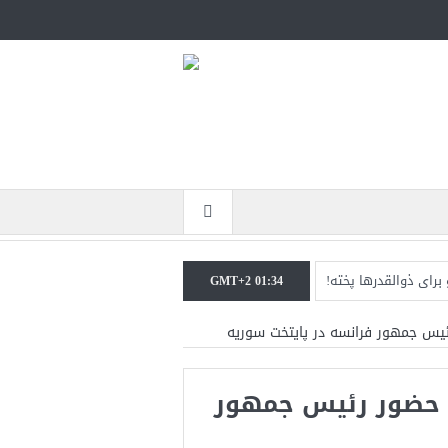
برای ذوالقدرها پخته!
GMT+2 01:34
لات هوایی کافی نیست
رئیس جمهور فرانسه در پایتخت سوریه
مریکا: خفه خواهند شد
ا حضور رئیس جمهور
رابر حکومت ایران است
تحمل است+فیلم: تحلیل