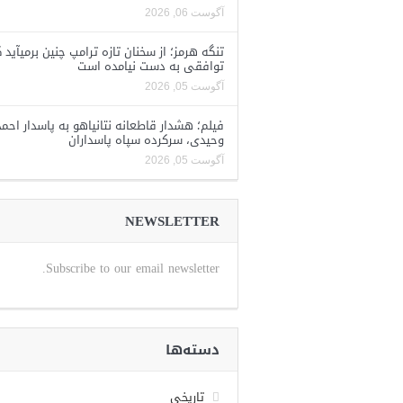
آگوست 06, 2026
تنگه هرمز؛ از سخنان تازه ترامپ چنین برمیآید 
توافقی به دست نیامده است
آگوست 05, 2026
فیلم؛ هشدار قاطعانه نتانیاهو به پاسدار احمد
وحیدی، سرکرده سپاه پاسداران
آگوست 05, 2026
NEWSLETTER
Subscribe to our email newsletter.
دسته‌ها
تاریخی