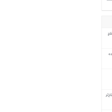
لج
ده
خ‌تر