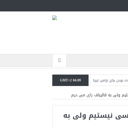
 برای ترامپ غیرقابل‌تحمل است+فیلم: تحلیل
GMT+2 04:09
مقامات آمریکایی: برخی گزارش‌ها مو
یم ولی به قالیباف رای می دیم
سی نیستیم ولی به