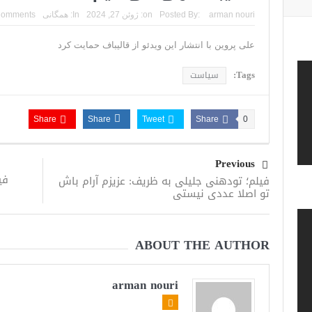
arman nouri
Posted By:
on:
ژوئن 27, 2024
In:
همگانی
Comments
علی پروین با انتشار این ویدئو از قالیباف حمایت کرد
Tags:
سیاست
Share
Share
Tweet
Share
0
Previous
فی
فیلم؛ تودهنی جلیلی به ظریف: عزیزم آرام باش
تو اصلا عددی نیستی
ABOUT THE AUTHOR
arman nouri