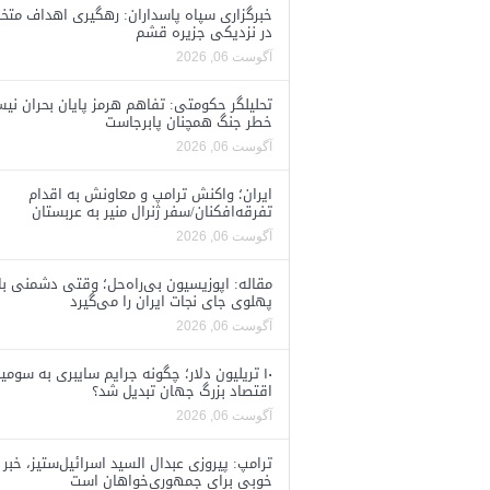
خبرگزاری سپاه پاسداران: رهگیری اهداف متخ
در نزدیکی جزیره قشم
آگوست 06, 2026
تحلیلگر حکومتی: تفاهم هرمز پایان بحران نی
خطر جنگ همچنان پابرجاست
آگوست 06, 2026
ایران؛ واکنش ترامپ و معاونش به اقدام
تفرقه‌افکنان/سفر ژنرال منیر به عربستان
آگوست 06, 2026
مقاله: اپوزیسیون بی‌راه‌حل؛ وقتی دشمنی با
پهلوی جای نجات ایران را می‌گیرد
آگوست 06, 2026
۱۰ تریلیون دلار؛ چگونه جرایم سایبری به سومی
اقتصاد بزرگ جهان تبدیل شد؟
آگوست 06, 2026
ترامپ: پیروزی عبدال السید اسرائیل‌ستیز، خبر
خوبی برای جمهوری‌خواهان است