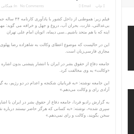
چاپ
Email
No Comments
In:
همگانی
مقامات آمریکایی: برخی گزارش‌ها موجب گستاخ‌تر شدن حکومت 
فیلم زیر: هموطنی 
خبرگزاری سپاه پاسداران: رهگیری اهداف متخاصم در نز
بی‌عدالتی، غارت، بحران آب، دروغ و جهل و خرافه می گوید: م
تحلیلگر حکومتی: تفاهم هرمز پایان بحران نیست؛ خطر جنگ ه
اینه که با هم متحد باشیم…سی دیماه، اتوبان امام علی تهران
ایران؛ واکنش ترامپ و معاونش به اقدام تفرقه‌افکنان/سفر ژنرال 
این در حالیست که موضوع اعطای وکالت به شاهزاده رضا پهلوی 
مجازی فارسی‌زبان است.
مقاله: اپوزیسیون بی‌راه‌حل؛ وقتی دشمنی با پهلوی جای نجات 
جامعه‌ دفاع از حقوق بشر در ایران با انتشار پتیشنی بدون اشاره 
«وکالت» به وی مخالفت کرد.
این جامعه نوشته: «به قربانیان شکنجه و اعدام در دو رژیم، به 
آزادی رای و وکالت می‌دهم.»
به گزارش رادیو فردا، جامعه‌ دفاع از حقوق بشر در ایران با اشار
سپری شده»، نوشته: «به کسانی که هرگز حاضر نیستند درباره‌‌
سخن بگویند، وکالت و رای نمی‌دهم.»