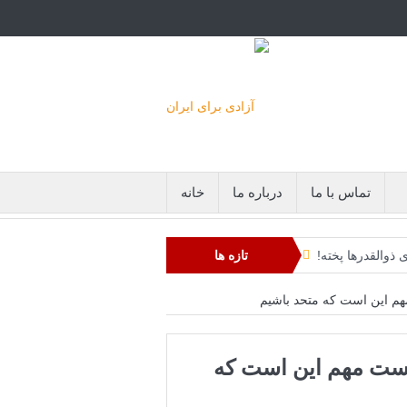
تماس با ما
درباره ما
خانه
ذوالقدرها پخته!
تازه ها
هوایی کافی نیست
هم این است که متحد باشیم
: خفه خواهند شد
یست مهم این است که
حکومت ایران است
است+فیلم: تحلیل