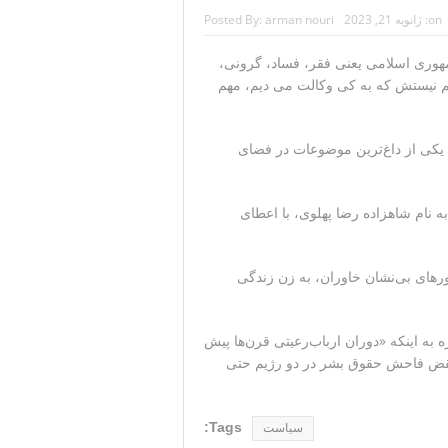
on:
ژانویه 21, 2023
arman nouri
Posted By:
ایران خواهد شد
از داخل کشور با یادآوری کارنامه ۴۴ ساله جمهوری اسلامی یعنی فقر، فساد، گرونی،
دیکی جزیره قشم
هم نیستش که به کی وکالت می دیم، مهم
مچنان پابرجاست
منیر به عربستان
یکی از داغ‌ترین موضوعات در فضای
ایران را می‌گیرد
به نام شاهزاده رضا پهلوی، با اعطای
گورهای بی‌نشان خاوران، به زن زندگی
ه به اینکه «دوران ارباب‌رعیتی قرن‌ها پیش
 نقض فاحش حقوق بشر در دو رژیم حتی
Tags:
سیاست