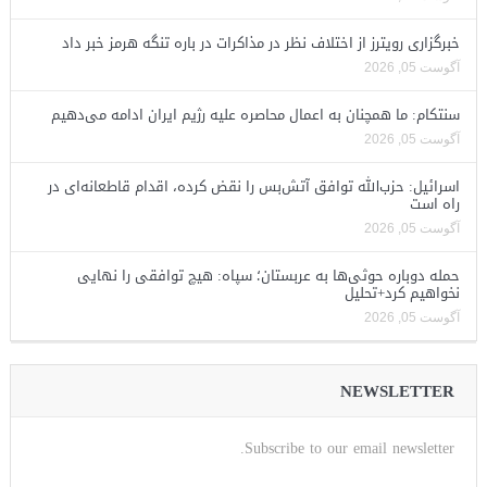
خبرگزاری رویترز از اختلاف نظر در مذاکرات در باره تنگه هرمز خبر داد
آگوست 05, 2026
سنتکام: ما همچنان به اعمال محاصره علیه رژیم ایران ادامه می‌دهیم
آگوست 05, 2026
اسرائیل: حزب‌الله توافق آتش‌بس را نقض کرده، اقدام قاطعانه‌ای در
راه است
آگوست 05, 2026
حمله دوباره حوثی‌ها به عربستان؛ سپاه: هیچ توافقی را نهایی
نخواهیم کرد+تحلیل
آگوست 05, 2026
NEWSLETTER
Subscribe to our email newsletter.