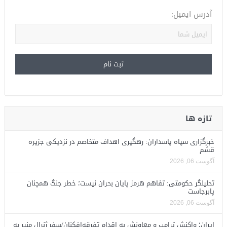
آدرس ایمیل:
تازه ها
خبرگزاری سپاه پاسداران: رهگیری اهداف متخاصم در نزدیکی جزیره
قشم
آگوست 06, 2026
تحلیلگر حکومتی: تفاهم هرمز پایان بحران نیست؛ خطر جنگ همچنان
پابرجاست
آگوست 06, 2026
ایران؛ واکنش ترامپ و معاونش به اقدام تفرقه‌افکنان/سفر ژنرال منیر به