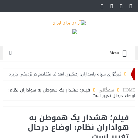
Menu
خبرگزاری سپاه پاسداران: رهگیری اهداف متخاصم در نزدیکی جزیره
قشم
HOME
همگانی
فیلم؛ هشدار یک هموطن به هواداران نظام:
اوضاع درحال تغییر است
تحلیلگر حکومتی: تفاهم هرمز پایان بحران نیست؛ خطر جنگ همچنان
پابرجاست
فیلم؛ هشدار یک هموطن به
ایران؛ واکنش ترامپ و معاونش به اقدام تفرقه‌افکنان/سفر ژنرال
هواداران نظام: اوضاع درحال
منیر به عربستان
تغییر است