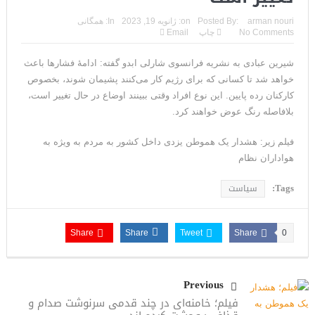
مقاله: اپوزیسیون بی‌راه‌حل؛ وقتی دشمنی با پهلوی جای نجات
arman nouri
Posted By:
on:
ژانویه 19, 2023
In:
همگانی
No Comments
چاپ
Email
ایران را می‌گیرد
شیرین عبادی به نشریه فرانسوی شارلی ابدو گفته: ادامۀ فشارها باعث
۱۰ تریلیون دلار؛ چگونه جرایم سایبری به سومین اقتصاد بزرگ جهان
خواهد شد تا کسانی که برای رژیم کار می‌کنند پشیمان شوند، بخصوص
تبدیل شد؟
کارکنان رده پایین. این نوع افراد وقتی ببینند اوضاع در حال تغییر است،
بلافاصله رنگ عوض خواهند کرد.
ترامپ: پیروزی عبدال السید اسرائیل‌ستیز، خبر خوبی برای
فیلم زیر: هشدار یک هموطن یزدی داخل کشور به مردم به ویژه به
جمهوری‌خواهان است
هواداران نظام
تنگه هرمز؛ از سخنان تازه ترامپ چنین برمیآید که توافقی به دست
Tags:
سیاست
نیامده است
فیلم؛ هشدار قاطعانه نتانیاهو به پاسدار احمد وحیدی، سرکرده
Share
Share
Tweet
Share
0
سپاه پاسداران
خبرگزاری رویترز از اختلاف نظر در مذاکرات در باره تنگه هرمز خبر داد
Previous
فیلم؛ خامنه‌ای در چند قدمی سرنوشت صدام و
سنتکام: ما همچنان به اعمال محاصره علیه رژیم ایران ادامه