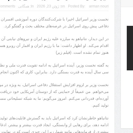
arman nouri
Posted By:
on:
ژوئن 23, 2026
In:
همگانی
Comments
نخست وزیر اسرائیل اخیرا با شرکت‌کنندگان دوره آموزشی افسران ذ
دفاعی پیش روی اسرائیل در عرصه‌های مختلف بحث و گفتگو کرد.
در این دیدار، نتانیاهو به مبارزه علیه رژیم ایران و نیروهای نیابتی 
اقدام می‌کند. او اظهار داشت: ما با رژیم ایران و اقمار آن روبرو هستیم
هنوز تمام نشده است. (فیلم زیر)
به گفته نخست وزیر، آینده اسرائیل به ادامه تقویت قدرت ملی و نظ
سی سال آینده به قدرت بستگی دارد. بنابراین، کاری که اکنون انجا
نخست وزیر بر لزوم افزایش استقلال دفاعی اسرائیل، به ویژه در مور
می‌خواهم. من عمیقاً از حمایتی که از دوستان آمریکایی خود دریافت 
آورده‌ام، قدردانی می‌کنم. امروز می‌گویم: ما به شبکه تسلیحاتی مستق
تولید کنیم.
نتانیاهو خاطرنشان کرد که اسرائیل باید به گسترش قابلیت‌های تولی
ادامه دهد، برای رهایی از وابستگی، ایجاد قدرت بیشتر و بیشتر، ادغ
بیشتری از فرماندهانی مانند شما، زیرا این چیزی است که در نهایت تع