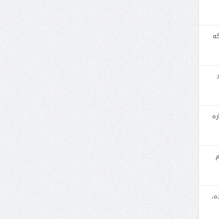
که
ره
م
ه،