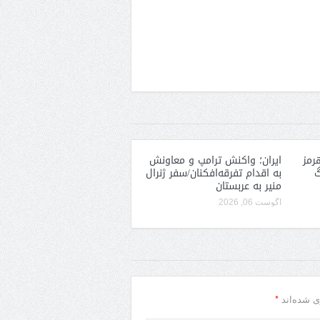
رمز
ایران؛ واکنش ترامپ و معاونش
گ
به اقدام تفرقه‌افکنان/سفر ژنرال
منیر به عربستان
آگوست 06, 2026
*
ی شده‌اند