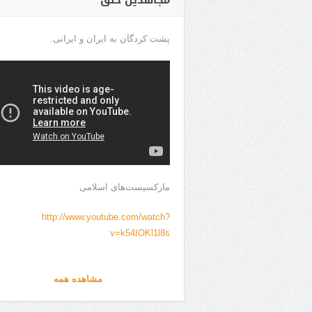
مجاهدین خلق
پشت کردگان به ایران و ایرانی.
مارکسیست‌های اسلامی
http://www.youtube.com/watch?
v=k54IOKl1l8s
مشاهده همه