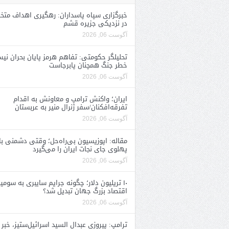
خبرگزاری سپاه پاسداران: رهگیری اهداف متخ
در نزدیکی جزیره قشم
آگوست 06, 2026
تحلیلگر حکومتی: تفاهم هرمز پایان بحران نی
خطر جنگ همچنان پابرجاست
آگوست 06, 2026
ایران؛ واکنش ترامپ و معاونش به اقدام
تفرقه‌افکنان/سفر ژنرال منیر به عربستان
آگوست 06, 2026
مقاله: اپوزیسیون بی‌راه‌حل؛ وقتی دشمنی با
پهلوی جای نجات ایران را می‌گیرد
آگوست 06, 2026
۱۰ تریلیون دلار؛ چگونه جرایم سایبری به سومی
اقتصاد بزرگ جهان تبدیل شد؟
آگوست 06, 2026
ترامپ: پیروزی عبدال السید اسرائیل‌ستیز، خبر