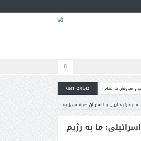
GMT+2 01:42
به اقدام تفرقه‌افکنان/سفر ژنرال منیر به عربستان
مقاله: اپوزیسیون بی‌راه‌حل؛ و
 ما به رژیم ایران و اقمار آن ضربه می‌زنیم
سرائیلی: ما به رژیم