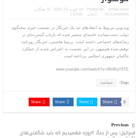
ترامپ: سرمایه‌گذاران دریافته‌اند که آمریکا در حال پیروزی است
arman nouri
Posted By:
on:
فوریه 03, 2026
In:
همگانی
No Comments
چاپ
Email
مذاکرات تنگه هرمز به نتیجه نرسید؛ سپاه جنگ را برگزید/بازگشت دو
ویدیویی مربوط به انتقادهای تند یک خبرنگار در نشست خبری سخنگوی
ناو هواپیمابر
دولت دست‌نشانده خامنه‌ای منتشر شده که بازتاب گسترده‌ای در
ونزوئلا؛ منتقدان ترامپ اذعان می‌کنند که حق با او بود وضعیت
رسانه‌های اجتماعی داشته است. پریسا هاشمی، خبرنگار روزنامه
توقیف‌شده هم‌میهن، در این نشست به اعتراض شدید از عملکرد
بهبود یافته است
حاکمان جمهوری اسلامی پرداخته است.
دیپلمات حکومتی: ترامپ می‌خواهد یک بار برای همیشه نسخه ما را
www.youtube.com/watch?v=l9In8xjY6TE
بپیچد+تحلیل
Tags:
سیاست
ترامپ: این آخرین فرصت برای حکومت ایران است، امیدوارم سر عقل
بیایند
Share
Share
Tweet
Share
0
حمله احتمالی آمریکا چه شکلی خواهد بود؟ آماده‌باش کامل در
شمال غرب ایران
Previous
اسرائیل؛ پس از جنگ ۱۲روزه فهمیدیم که باید شگفتی‌های
ترامپ: رهبری حکومت ایران فریبکار و دورویی عجیبی از خود نشان