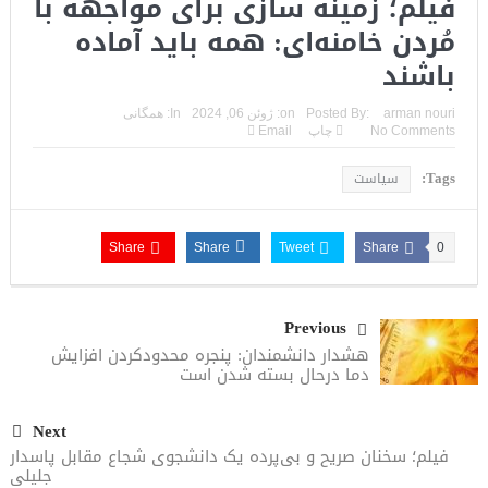
فیلم؛ زمینه‌ سازی برای مواجهه با
مُردن خامنه‌ای: همه باید آماده
باشند
arman nouri
Posted By:
on:
ژوئن 06, 2024
In:
همگانی
No Comments
چاپ
Email
Tags:
سیاست
Share
Share
Tweet
Share
0
Previous
هشدار دانشمندان: پنجره‌ محدودکردن افزایش
دما درحال بسته شدن است
Next
فیلم؛ سخنان صریح و بی‌پرده یک دانشجوی شجاع مقابل پاسدار
جلیلی