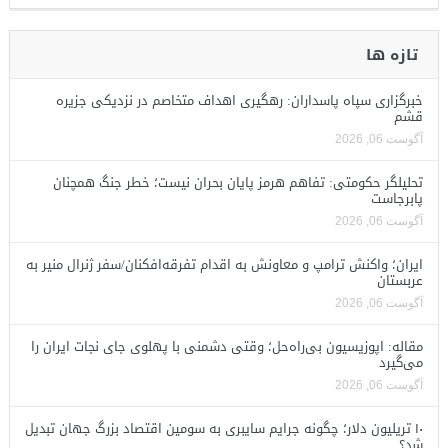
تازه ها
خبرگزاری سپاه پاسداران: رهگیری اهداف متخاصم در نزدیکی جزیره
قشم
آگوست 06, 2026
تحلیلگر حکومتی: تفاهم هرمز پایان بحران نیست؛ خطر جنگ همچنان
پابرجاست
آگوست 06, 2026
ایران؛ واکنش ترامپ و معاونش به اقدام تفرقه‌افکنان/سفر ژنرال منیر به
عربستان
آگوست 06, 2026
مقاله: اپوزیسیون بی‌راه‌حل؛ وقتی دشمنی با پهلوی جای نجات ایران را
می‌گیرد
آگوست 06, 2026
۱۰ تریلیون دلار؛ چگونه جرایم سایبری به سومین اقتصاد بزرگ جهان تبدیل
شد؟