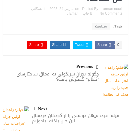
arman nouri
Posted By:
on:
مارس 24, 2023
In:
همگانی
No Comments
چاپ
Email
Tags:
سیاست
Share
Share
Tweet
Share
0
Previous
چگونه بحران سرنگونی به اعماق ساختارهای
"نظام" گُسترش یافت؟
Next
فیلم؛ عید: میهن دوستی را از کودکان خردسال
این جان باخته بیاموزیم