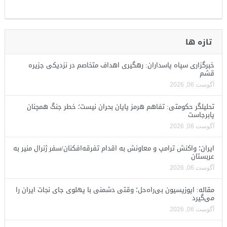
تازه ها
خبرگزاری سپاه پاسداران: رهگیری اهداف متخاصم در نزدیکی جزیره
قشم
آگوست 06, 2026
تحلیلگر حکومتی: تفاهم هرمز پایان بحران نیست؛ خطر جنگ همچنان
پابرجاست
آگوست 06, 2026
ایران؛ واکنش ترامپ و معاونش به اقدام تفرقه‌افکنان/سفر ژنرال منیر به
عربستان
آگوست 06, 2026
مقاله: اپوزیسیون بی‌راه‌حل؛ وقتی دشمنی با پهلوی جای نجات ایران را
می‌گیرد
آگوست 06, 2026