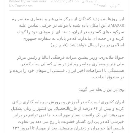
In:
همگانی
on:
اکتبر 07, 2022
arman nouri
Posted By:
چاپ
Email
No Comments
تحلیلگر سعودی: این توافق‌نامه پیامی بازدارنده در برابر حکومت
این روزها به بازدید کنندگان از مرکز ملی هنر و معماری معاصر رم
ایران است
(MAXXI)، این امکان داده شده تا بتوانند در حرکتی نمادین علیه
مقام آمریکایی: تصورِ بازنده بودن برای ترامپ غیرقابل‌تحمل
سرکوب های گسترده در ایران، دسته ای از موهای خود را کوتاه
کرده و در جعبه ای بیاندازند که در پایان، به سفارت جمهوری
است+فیلم: تحلیل
اسلامی در رم ارسال خواهد شد. (فیلم زیر)
مقامات آمریکایی: برخی گزارش‌ها موجب گستاخ‌تر شدن
جیوانا ملاندری، وزیر پیشین میراث فرهنگی ایتالیا و رئیس مرکز
ملی هنر و معماری معاصر رم نیز در میان کسانی ست که در
حکومت ایران خواهد شد
همبستگی با اعتراضات اخیر ایران، قسمتی از موهای خود را بریده و
خبرگزاری سپاه پاسداران: رهگیری اهداف متخاصم در نزدیکی
در صندوق انداخت.
جزیره قشم
وی در این رابطه می گوید:
تحلیلگر حکومتی: تفاهم هرمز پایان بحران نیست؛ خطر جنگ
ایران کشوری است که در آموزش و پرورش سرمایه گذاری زیادی
کرده و بیش از ۶‬۴‬ درصد از فارغ‌التحصیلانا ین کشور را زنان تشکیل
همچنان پابرجاست
می دهند. این یک واقعیت بسیار مهم است. ما نمی توانیم در برابر
ایران؛ واکنش ترامپ و معاونش به اقدام تفرقه‌افکنان/سفر
خیزشی که در پی این کشتار خشونت بار رخ می دهد بی تفاوت
باشیم. آنها خواهران و دختران ماهستند. بعد از مهسا، تا امروز ١٣‬٣
ژنرال منیر به عربستان