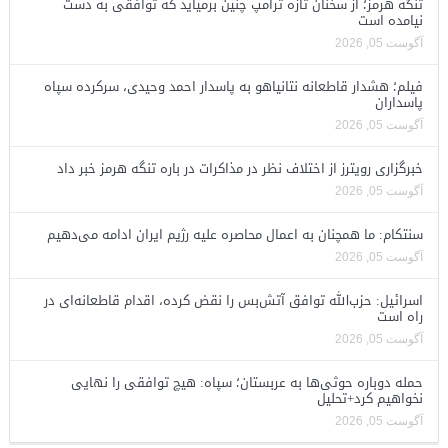
تنگه هرمز؛ از سخنان تازه ترامپ چنین برمیآید که توافقی به دست
نیامده است
آگوست 05, 2026
فیلم؛ هشدار قاطعانه نتانیاهو به پاسدار احمد وحیدی، سرکرده سپاه
پاسداران
آگوست 05, 2026
خبرگزاری رویترز از اختلاف نظر در مذاکرات در باره تنگه هرمز خبر داد
آگوست 05, 2026
سنتکام: ما همچنان به اعمال محاصره علیه رژیم ایران ادامه می‌دهیم
آگوست 05, 2026
اسرائیل: حزب‌الله توافق آتش‌بس را نقض کرده، اقدام قاطعانه‌ای در
راه است
آگوست 05, 2026
حمله دوباره حوثی‌ها به عربستان؛ سپاه: هیچ توافقی را نهایی
نخواهیم کرد+تحلیل
آگوست 05, 2026