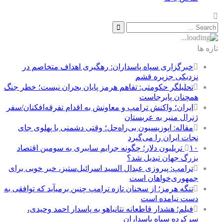
تازه ها
خبرگزاری سپاه پاسداران: رهگیری اهداف متخاصم در
نزدیکی جزیره قشم
تحلیلگر حکومتی: تفاهم هرمز پایان بحران نیست؛ خطر جنگ
همچنان پابرجاست
ایران؛ واکنش ترامپ و معاونش به اقدام تفرقه‌افکنان/سفر
ژنرال منیر به عربستان
مقاله: اپوزیسیون بی‌راه‌حل؛ وقتی دشمنی با پهلوی جای
نجات ایران را می‌گیرد
۱۰ تریلیون دلار؛ چگونه جرایم سایبری به سومین اقتصاد
بزرگ جهان تبدیل شد؟
ترامپ: پیروزی عبدال السید اسرائیل‌ستیز، خبر خوبی برای
جمهوری‌خواهان است
تنگه هرمز؛ از سخنان تازه ترامپ چنین برمیآید که توافقی به
دست نیامده است
فیلم؛ هشدار قاطعانه نتانیاهو به پاسدار احمد وحیدی،
سرکرده سپاه پاسداران