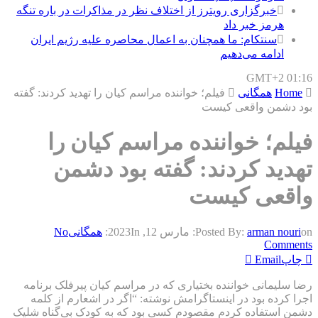
خبرگزاری رویترز از اختلاف نظر در مذاکرات در باره تنگه
هرمز خبر داد
سنتکام: ما همچنان به اعمال محاصره علیه رژیم ایران
ادامه می‌دهیم
GMT+2 01:16
Home
همگانی
فیلم؛ خواننده مراسم کیان را تهدید کردند: گفته
بود دشمن واقعی کیست
فیلم؛ خواننده مراسم کیان را
تهدید کردند: گفته بود دشمن
واقعی کیست
on:
arman nouri
Posted By:
مارس 12, 2023
In:
همگانی
No
Comments
چاپ
Email
رضا سلیمانی خواننده بختیاری که در مراسم ⁧‫کیان پیرفلک‬⁩ برنامه
اجرا کرده بود در اینستاگرامش نوشته: “اگر در اشعارم از کلمه
دشمن استفاده کردم مقصودم کسی بود که به کودک بی‌گناه شلیک