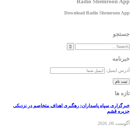
Radio Shemroon App
Download Radio Shemroon App
جستجو
خبرنامه
آدرس ایمیل:
تازه ها
خبرگزاری سپاه پاسداران: رهگیری اهداف متخاصم در نزدیکی
جزیره قشم
آگوست 06, 2026