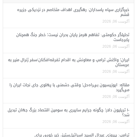
خبرگزاری سپاه پاسداران: رهگیری اهداف متخاصم در نزدیکی جزیره
قشم
آگوست 06, 2026
تحلیلگر حکومتی: تفاهم هرمز پایان بحران نیست؛ خطر جنگ همچنان
پابرجاست
آگوست 06, 2026
ایران؛ واکنش ترامپ و معاونش به اقدام تفرقه‌افکنان/سفر ژنرال منیر به
عربستان
آگوست 06, 2026
مقاله: اپوزیسیون بی‌راه‌حل؛ وقتی دشمنی با پهلوی جای نجات ایران را
می‌گیرد
آگوست 06, 2026
۱۰ تریلیون دلار؛ چگونه جرایم سایبری به سومین اقتصاد بزرگ جهان تبدیل
شد؟
آگوست 06, 2026
ترامپ: پیروزی عبدال السید اسرائیل‌ستیز، خبر خوبی برای