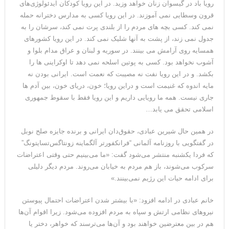
رویا باد در گیسوان زنان خواهد وزید. در این رویا کودکان ایدئولوژی‌های
قرون وسطایی نمی آموزند. در این رویا کسی به مدارس دخترانه حمله
نمی کند. کسی بچه های مردم را از بلندی پرت نمی کند، سرشان را به
جدول نمی زند، از پشت به آنها شلیک نمی کند. در این رویا کشورهای
همسایه روی آرامش می بینند. در سوریه و لبنان و عراق مدام بلوا و
آشوب نخواهد بود. کسی به پوتین اسلحه نمی دهد تا اوکراینی ها را
بکشد. و در این رویا نفت نه مصیبت که نعمت است. ایرانی بودن نه
مایه اندوه که غنیمت است و دراین رویا؛ خون، دریای خون، بین آدم ها
جاری نیست. همه ما رویایی داریم و این رویا فقط با سقوط جمهوری
اسلامی تحقق می یابد…
در همین حال شیرین عبادی، حقوق‌دان ایرانی و برنده جایزه صلح نوبل
در گفتگویی با روزنامه آلمانی “فرانکفورتر آلگماینه زونتاگس‌تسایتونگ”
که فردا یکشنبه منتشر می‌شود گفت: «ما می‌بینیم حتی وقتی اعتراضات
سرکوب می‌شوند، باز هم مردم به خیابان می‌روند. مردم دیگر دلیلی
برای ادامه حیات این رژیم نمی‌بینند.»
خانم عبادی در ادامه افزود: «با بیشتر شدن اعتراضات احتمال پیوستن
نیروهای نظامی ارتش و سپاه به مردم افزوده می‌شود. زیرا اقوام آن‌ها
هم در بین معترضین خواهند بود و آن‌ها می‌ترسند که خواهر، دختر یا