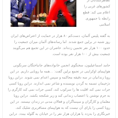
تظاهرکنندگان از
کشورهای غربی را
اعلام می کند: قطع
رابطه با جمهوری
اسلامی
به گفته پلیس آلمان، دست‌کم ۸۰ هزار در حمایت از اعتراض‌های ایران
روز شنبه در برلین جمع شدند. اما رسانه‌های آلمان میزان جمعیت را
حدود ۱۰۰ هزار نفر تخمین زده‌اند. حاضران در این تجمع هم می‌گویند
چمعیت بیش از ۱۰۰ هزار نفر بوده است.
حامد اسماعیلیون، سخنگوی انجمن خانواده‌های جانباختگان سرنگونی
هواپیمای اوکراینی در تجمع برلین گفت: …همه ما رویایی داریم. در این
رویا زندانیان در سه دقیقه محاکمه و سپس اعدام نمی شوند. دراین رویا
دژخیمان تسمه به گردن نویسنده و شاعر نمی اندازند. دراین رویا کسی
جرات نمی کند اقلیت ها را سرکوب کند، کسی جرات نمی کند کارگری را
به جرم نوشتن یا اعتصاب زندانی کند و زیر شکنجه بکشد. دراین رویا
معلمان و کارگران و سینماگران و فعالان مدنی در زندان نیستند. در این
رویا کسی را یارای آن نیست که به هواپیمای مسافربری شلیک کند،
خبرنگاری را بدزدد یا هزاران هزار نفر را در خیابان به گلوله ببندد. دراین