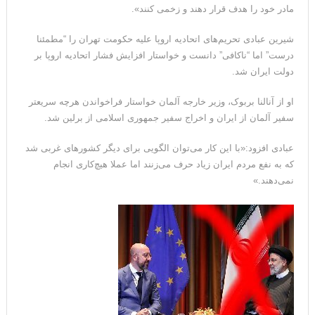
مادر خود را هدف قرار دهند و زخمی کنند».
شیرین عبادی تحریم‌های اتحادیه اروپا علیه حکومت تهران را “مطمئنا
درست” اما “ناکافی” دانست و خواستار افزایش فشار اتحادیه اروپا بر
دولت ایران شد.
او از آنالنا بربوک، وزیر خارجه آلمان خواستار فراخواندن هرچه سریعتر
سفیر آلمان از ایران و اخراج سفیر جمهوری اسلامی از برلین شد.
عبادی افزود:«با این کار می‌توان الگویی برای دیگر کشورهای غربی شد
که به نفع مردم ایران زیاد حرف می‌زنند اما عملا هیچ‌کاری انجام
نمی‌دهند.»