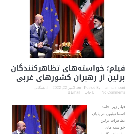
فیلم؛ خواسته‌های تظاهرکنندگان
برلین از رهبران کشورهای غربی
arman nouri
Posted By:
on:
اکتبر 22, 2022
In:
همگانی
No Comments
چاپ
Email
فیلم زیر: حامد
اسماعیلیون در پایان
تظاهرات برلین
خواسته های