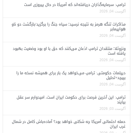
ترامپ: سرمایه‌گذاران دریافته‌اند که آمریکا در حال پیروزی است
آگوست 04, 2026
مذاکرات تنگه هرمز به نتیجه نرسید؛ سپاه جنگ را برگزید/بازگشت دو ناو
هواپیمابر
آگوست 04, 2026
ونزوئلا؛ منتقدان ترامپ اذعان می‌کنند که حق با او بود وضعیت بهبود
یافته است
آگوست 04, 2026
دیپلمات حکومتی: ترامپ می‌خواهد یک بار برای همیشه نسخه ما را
بپیچد+تحلیل
آگوست 04, 2026
ترامپ: این آخرین فرصت برای حکومت ایران است، امیدوارم سر عقل
بیایند
آگوست 03, 2026
حمله احتمالی آمریکا چه شکلی خواهد بود؟ آماده‌باش کامل در شمال
غرب ایران