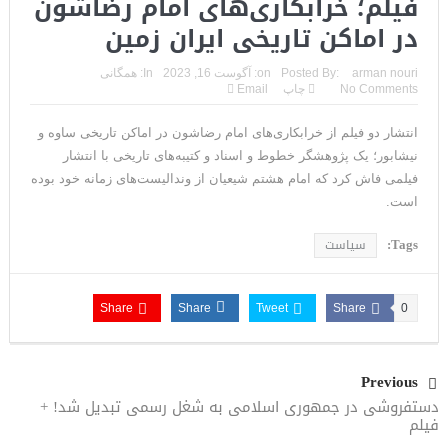
فیلم؛ خرابکاری‌های امام رضاشون
در اماکن تاریخی ایران زمین
arman nouri
Posted By:
on:
آگوست 16, 2023
In:
همگانی
No Comments
چاپ
Email
انتشار دو فیلم از خرابکاری‌های امام رضاشون در اماکن تاریخی ساوه و
نیشابور؛ یک پژوهشگر خطوط و اسناد و کتیبه‌‌های تاریخی با انتشار
فیلمی فاش کرد که امام هشتم شیعیان از وندالیست‌های زمانه خود بوده
است.
Tags:
سیاست
Share
Share
Tweet
Share
0
Previous
دستفروشی در جمهوری اسلامی به شغل رسمی تبدیل شد! +
فیلم