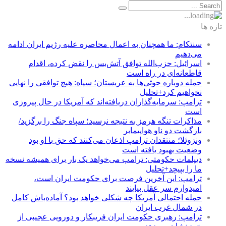
تازه ها
سنتکام: ما همچنان به اعمال محاصره علیه رژیم ایران ادامه
می‌دهیم
اسرائیل: حزب‌الله توافق آتش‌بس را نقض کرده، اقدام
قاطعانه‌ای در راه است
حمله دوباره حوثی‌ها به عربستان؛ سپاه: هیچ توافقی را نهایی
نخواهیم کرد+تحلیل
ترامپ: سرمایه‌گذاران دریافته‌اند که آمریکا در حال پیروزی
است
مذاکرات تنگه هرمز به نتیجه نرسید؛ سپاه جنگ را برگزید/
بازگشت دو ناو هواپیمابر
ونزوئلا؛ منتقدان ترامپ اذعان می‌کنند که حق با او بود
وضعیت بهبود یافته است
دیپلمات حکومتی: ترامپ می‌خواهد یک بار برای همیشه نسخه
ما را بپیچد+تحلیل
ترامپ: این آخرین فرصت برای حکومت ایران است،
امیدوارم سر عقل بیایند
حمله احتمالی آمریکا چه شکلی خواهد بود؟ آماده‌باش کامل
در شمال غرب ایران
ترامپ: رهبری حکومت ایران فریبکار و دورویی عجیبی از