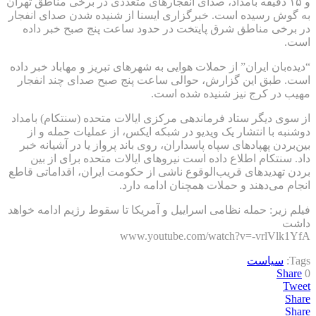
و ۱۵ دقیقه بامداد، صدای انفجارهای متعددی در برخی مناطق تهران
به گوش رسیده است. خبرگزاری ایسنا از شنیده شدن صدای انفجار
در برخی مناطق شرق پایتخت در حدود ساعت پنج صبح خبر داده
است.
“دیده‌بان ایران” از حملات هوایی به شهرهای تبریز و مهاباد خبر داده
است. طبق این گزارش، حوالی ساعت پنج صبح صدای چند انفجار
مهیب در کرج نیز شنیده شده است.
از سوی دیگر ستاد فرماندهی مرکزی ایالات متحده (سنتکام) بامداد
دوشنبه با انتشار یک ویدیو در شبکه ایکس، از عملیات حمله و از
بین‌بردن پهپادهای سپاه پاسداران، روی باند پرواز یا در آشیانه خبر
داد. سنتکام اطلاع داده است نیروهای ایالات متحده برای از بین
بردن تهدیدهای قریب‌الوقوع ناشی از حکومت ایران، اقداماتی قاطع
انجام می‌دهند و حملات همچنان ادامه دارد.
فیلم زیر: حمله نظامی اسراییل و آمریکا تا سقوط رژیم ادامه خواهد
داشت
www.youtube.com/watch?v=-vrlVlk1YfA
Tags:
سیاست
Share
0
Tweet
Share
Share