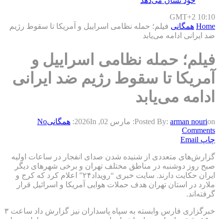
خود نشان می‌دهد
GMT+2 10:10
Home
همگانی
فیلم؛ حمله نظامی اسراییل و آمریکا تا سقوط رژیم
ضد ایرانی ادامه می‌یابد
فیلم؛ حمله نظامی اسراییل و
آمریکا تا سقوط رژیم ضد ایرانی
ادامه می‌یابد
on:
arman nouri
Posted By:
مارس 02, 2026
In:
همگانی
No
Comments
چاپ
Email
گزارش‌های متعددی از شنیده‌ شدن صدای انفجار در ساعات اولیه
صبح روز دوشنبه در مناطق مختلف تهران و برخی شهرهای دیگر
ایران حکایت دارند. سایت خبری “رویداد۲۴” اعلام کرد که کرج و
ملارد در استان تهران هدف حملات هوایی آمریکا و اسرائیل قرار
گرفته‌اند.
خبرگزاری فارس وابسته به سپاه پاسداران نیز گزارش داد ساعت ۳