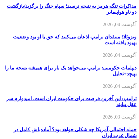
مذاکرات تنگه هرمز به نتیجه نرسید؛ سپاه جنگ را برگزید/بازگشت
دو ناو هواپیمابر
آگوست 04, 2026
ونزوئلا؛ منتقدان ترامپ اذعان می‌کنند که حق با او بود وضعیت
بهبود یافته است
آگوست 04, 2026
دیپلمات حکومتی: ترامپ می‌خواهد یک بار برای همیشه نسخه ما را
بپیچد+تحلیل
آگوست 04, 2026
ترامپ: این آخرین فرصت برای حکومت ایران است، امیدوارم سر
عقل بیایند
آگوست 03, 2026
حمله احتمالی آمریکا چه شکلی خواهد بود؟ آماده‌باش کامل در
شمال غرب ایران