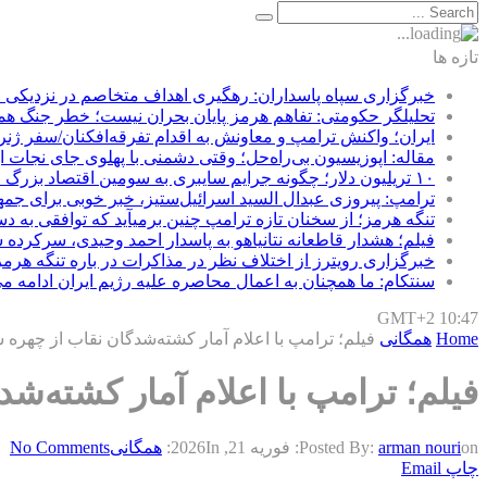
تازه ها
خبرگزاری سپاه پاسداران: رهگیری اهداف متخاصم در نزدیکی
تحلیلگر حکومتی: تفاهم هرمز پایان بحران نیست؛ خطر جنگ ه
ایران؛ واکنش ترامپ و معاونش به اقدام تفرقه‌افکنان/سفر ژنر
مقاله: اپوزیسیون بی‌راه‌حل؛ وقتی دشمنی با پهلوی جای نجات ای
۱۰ تریلیون دلار؛ چگونه جرایم سایبری به سومین اقتصاد بزرگ جهان تبدیل شد؟
ترامپ: پیروزی عبدال السید اسرائیل‌ستیز، خبر خوبی برای جم
تنگه هرمز؛ از سخنان تازه ترامپ چنین برمیآید که توافقی به 
فیلم؛ هشدار قاطعانه نتانیاهو به پاسدار احمد وحیدی، سرکرده 
خبرگزاری رویترز از اختلاف نظر در مذاکرات در باره تنگه هرمز
سنتکام: ما همچنان به اعمال محاصره علیه رژیم ایران ادامه می
GMT+2 10:47
Home
همگانی
فیلم؛ ترامپ با اعلام آمار کشته‌شدگان نقاب از چهره
فیلم؛ ترامپ با اعلام آمار کشته‌
on:
arman nouri
Posted By:
فوریه 21, 2026
In:
همگانی
No Comments
چاپ
Email