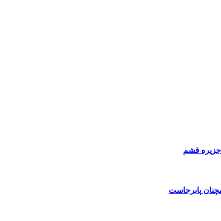
 جزیره قشم
مچنان پابرجاست