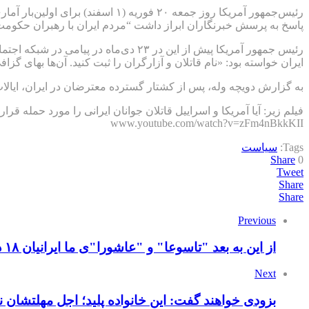
پاسخ به پرسش خبرنگاران ابراز داشت “مردم ایران با رهبران حکومت 
رئیس جمهور آمریکا پیش از این در ۲۳ د
ایران خواسته بود: «نام قاتلان و آزارگران را ثبت کنید. آن‌ها بهای گزا
به گزارش دویچه وله، پس از کشتار گسترده معترضان در ایران، ایالات م
فیلم زیر: آیا آمریکا و اسراییل قاتلان جوانان ایرانی را مورد حمله قرار
www.youtube.com/watch?v=zFm4nBkkKII
Tags:
سیاست
Share
0
Tweet
Share
Share
Previous
از این به بعد "تاسوعا" و "عاشورا"ی ما ایرانیان ۱۸ دی و ۱۹ دی ماه است
Next
بزودی خواهند گفت: این خانواده پلید؛ اجل مهلتشان 