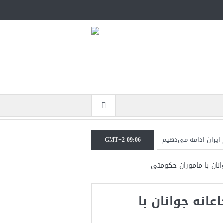
 ایران ادامه می‌دهیم
GMT+2 09:06
اطعانه‌ای در راه است
انان با ماموران حکومتی
ی نخواهیم کرد+تحلیل
عانه جوانان با
یکا در حال پیروزی است
زگشت دو ناو هواپیمابر