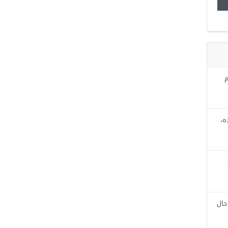
م
ه،
حال