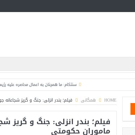
سنتکام: ما همچنان به اعمال محاصره علیه رژیم
اسرائیل: حزب‌الله توافق آتش‌بس را نقض کرده، اقدام ق
HOME
همگانی
فیلم؛ بندر انزلی: جنگ و گریز شجاعانه جو
حمله دوباره حوثی‌ها به عربستان؛ سپاه: هیچ توافقی را نهای
فیلم؛ بندر انزلی: جنگ و گریز شجا
ترامپ: سرمایه‌گذاران دریافته‌اند که آمر
ماموران حکومتی
مذاکرات تنگه هرمز به نتیجه نرسید؛ سپاه جنگ را برگزید/با