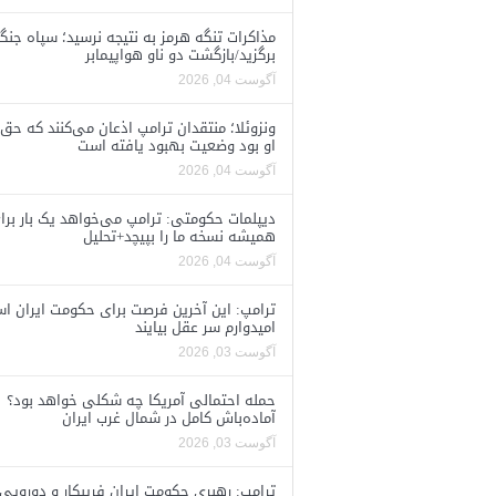
مذاکرات تنگه هرمز به نتیجه نرسید؛ سپاه جنگ 
برگزید/بازگشت دو ناو هواپیمابر
آگوست 04, 2026
ونزوئلا؛ منتقدان ترامپ اذعان می‌کنند که حق 
او بود وضعیت بهبود یافته است
آگوست 04, 2026
دیپلمات حکومتی: ترامپ می‌خواهد یک بار برا
همیشه نسخه ما را بپیچد+تحلیل
آگوست 04, 2026
ترامپ: این آخرین فرصت برای حکومت ایران ا
امیدوارم سر عقل بیایند
آگوست 03, 2026
حمله احتمالی آمریکا چه شکلی خواهد بود؟
آماده‌باش کامل در شمال غرب ایران
آگوست 03, 2026
ترامپ: رهبری حکومت ایران فریبکار و دورویی