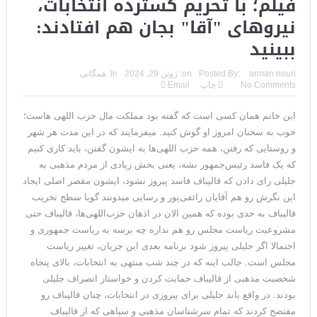
فیلم؛ با تحریم گسترده انتخابات،
نیروهای "آقا" بجان هم افتادند:
ببینید
arman nouri
Posted By:
on:
ژوئن 29, 2024
In:
همگانی
No Comments
چاپ
Email
این خانم همان کسی است که گفته بود مملکت مال حزب اللهی هاست؛
خوب به سخنان امروز او گوش کنید. میفرمایند که در این مدت هر شهر
و روستایی که رفتن، همه حزب اللهی‌ها به ایشون گفتن، باید کاری کنیم
که یک فاسد رئیس‌جمهور نشه، یعنی بخش زیادی از مردم مذهبی به
جلیلی رای دادن که قالیباف فاسد پیروز نشود، ایشون مقصر اصلی ایجاد
این نگرش رو هم آقایان رائفی‌پور و رسایی میدونند گویا سطح تخریب
قالیباف به حدی بوده که همین الان در اذهان حزب‌اللهی‌ها، قالیباف حتی
مشروعیت ریاست مجلس رو هم نداره چه برسه به ریاست جمهوری و
احتمالا اگر جلیلی پیروز شود برنامه‌ بعدی این جریان، تغییر ریاست
مجلس است. جالب اینه که در چند شب منتهی به انتخابات، بالای پنجاه
شخصیت مذهبی از قالیباف حمایت کردن و خواستار انصراف جلیلی
بودند. در واقع باند جلیلی برای پیروزی در انتخابات، چنان قالیباف رو
مفتضح کردند که تمام سرشناسان مذهبی و سپاهی که از قالیباف