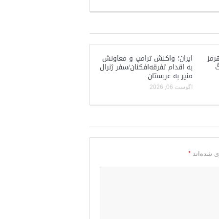
رمز
ایران؛ واکنش ترامپ و معاونش
گ
به اقدام تفرقه‌افکنان/سفر ژنرال
منیر به عربستان
آگوست 06, 2026
*
ی شده‌اند