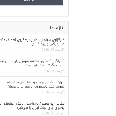
تازه ها
خبرگزاری سپاه پاسداران: رهگیری اهداف متخ
در نزدیکی جزیره قشم
آگوست 06, 2026
تحلیلگر حکومتی: تفاهم هرمز پایان بحران نی
خطر جنگ همچنان پابرجاست
آگوست 06, 2026
ایران؛ واکنش ترامپ و معاونش به اقدام
تفرقه‌افکنان/سفر ژنرال منیر به عربستان
آگوست 06, 2026
مقاله: اپوزیسیون بی‌راه‌حل؛ وقتی دشمنی با
پهلوی جای نجات ایران را می‌گیرد
آگوست 06, 2026