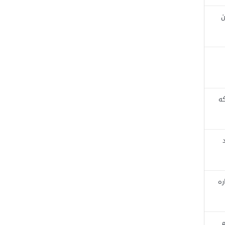
ن
که
ره
م