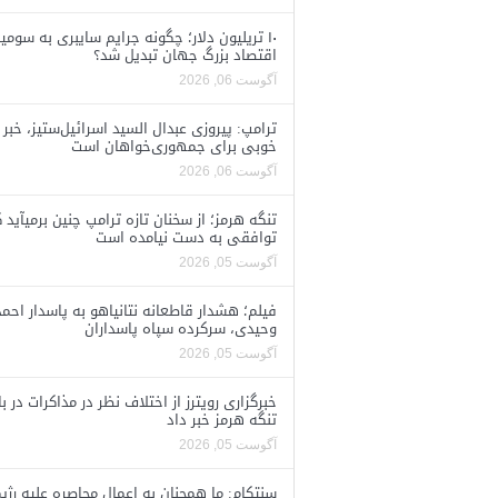
۱۰ تریلیون دلار؛ چگونه جرایم سایبری به سومی
اقتصاد بزرگ جهان تبدیل شد؟
آگوست 06, 2026
ترامپ: پیروزی عبدال السید اسرائیل‌ستیز، خبر
خوبی برای جمهوری‌خواهان است
آگوست 06, 2026
تنگه هرمز؛ از سخنان تازه ترامپ چنین برمیآید 
توافقی به دست نیامده است
آگوست 05, 2026
فیلم؛ هشدار قاطعانه نتانیاهو به پاسدار احمد
وحیدی، سرکرده سپاه پاسداران
آگوست 05, 2026
خبرگزاری رویترز از اختلاف نظر در مذاکرات در با
تنگه هرمز خبر داد
آگوست 05, 2026
سنتکام: ما همچنان به اعمال محاصره علیه رژی