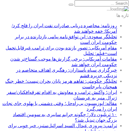
تازه ها
روزنامه: محاصره دریایی صادرات نفت ایران را فلج کرد/
آمریکا: خفه خواهند شد
تحلیلگر سعودی: این توافق‌نامه پیامی بازدارنده در برابر
حکومت ایران است
مقام آمریکایی: تصورِ بازنده بودن برای ترامپ غیرقابل‌تحمل
است+فیلم: تحلیل
مقامات آمریکایی: برخی گزارش‌ها موجب گستاخ‌تر شدن
حکومت ایران خواهد شد
خبرگزاری سپاه پاسداران: رهگیری اهداف متخاصم در
نزدیکی جزیره قشم
تحلیلگر حکومتی: تفاهم هرمز پایان بحران نیست؛ خطر جنگ
همچنان پابرجاست
ایران؛ واکنش ترامپ و معاونش به اقدام تفرقه‌افکنان/سفر
ژنرال منیر به عربستان
مقاله: اپوزیسیون بی‌راه‌حل؛ وقتی دشمنی با پهلوی جای نجات
ایران را می‌گیرد
۱۰ تریلیون دلار؛ چگونه جرایم سایبری به سومین اقتصاد
بزرگ جهان تبدیل شد؟
ترامپ: پیروزی عبدال السید اسرائیل‌ستیز، خبر خوبی برای