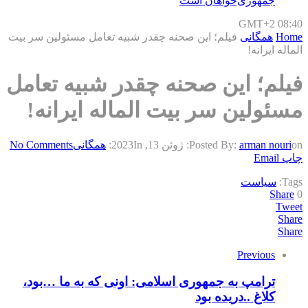
جمهوری‌خواهان است
GMT+2 08:40
Home
همگانی
فیلم؛ این صحنه چقدر شبیه تعامل مسئولین سر بیت
الماله ایرانه!
فیلم؛ این صحنه چقدر شبیه تعامل
مسئولین سر بیت الماله ایرانه!
on:
arman nouri
Posted By:
ژوئن 13, 2023
In:
همگانی
No Comments
چاپ
Email
Tags:
سیاست
Share
0
Tweet
Share
Share
Previous
ترامپ به جمهوری اسلامی: اونی که به ما …بود،
کلاغ ..دریده بود