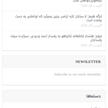
جمهوری‌خواهان است
آگوست 06, 2026
تنگه هرمز؛ از سخنان تازه ترامپ چنین برمیآید که توافقی به دست
نیامده است
آگوست 05, 2026
فیلم؛ هشدار قاطعانه نتانیاهو به پاسدار احمد وحیدی، سرکرده سپاه
پاسداران
آگوست 05, 2026
NEWSLETTER
Subscribe to our email newsletter.
دسته‌ها