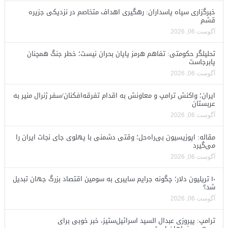
خبرگزاری سپاه پاسداران: رهگیری اهداف متخاصم در نزدیکی جزیره
قشم
آگوست 06, 2026
تحلیلگر حکومتی: تفاهم هرمز پایان بحران نیست؛ خطر جنگ همچنان
پابرجاست
آگوست 06, 2026
ایران؛ واکنش ترامپ و معاونش به اقدام تفرقه‌افکنان/سفر ژنرال منیر به
عربستان
آگوست 06, 2026
مقاله: اپوزیسیون بی‌راه‌حل؛ وقتی دشمنی با پهلوی جای نجات ایران را
می‌گیرد
آگوست 06, 2026
۱۰ تریلیون دلار؛ چگونه جرایم سایبری به سومین اقتصاد بزرگ جهان تبدیل
شد؟
آگوست 06, 2026
ترامپ: پیروزی عبدال السید اسرائیل‌ستیز، خبر خوبی برای