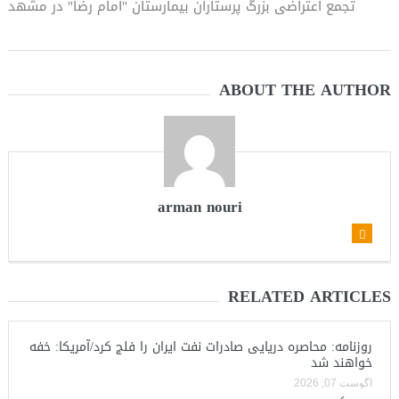
تجمع اعتراضی بزرگ پرستاران بیمارستان "امام رضا" در مشهد
ترامپ: پیروزی عبدال السید اسرائیل‌ستیز، خبر خوبی برای
جمهوری‌خواهان است
ABOUT THE AUTHOR
arman nouri
RELATED ARTICLES
روزنامه: محاصره دریایی صادرات نفت ایران را فلج کرد/آمریکا: خفه
خواهند شد
آگوست 07, 2026