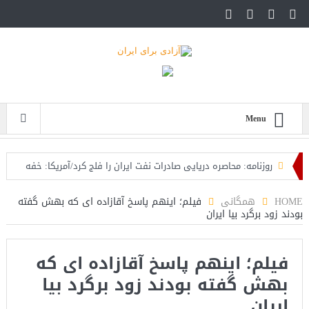
Menu
روزنامه: محاصره دریایی صادرات نفت ایران را فلج کرد/آمریکا: خفه
خواهند شد
HOME
همگانی
فیلم؛ اینهم پاسخ آقازاده ای که بهش گفته
بودند زود برگرد بیا ایران
تحلیلگر سعودی: این توافق‌نامه پیامی بازدارنده در برابر حکومت
ایران است
فیلم؛ اینهم پاسخ آقازاده ای که
مقام آمریکایی: تصورِ بازنده بودن برای ترامپ غیرقابل‌تحمل
بهش گفته بودند زود برگرد بیا
است+فیلم: تحلیل
ایران