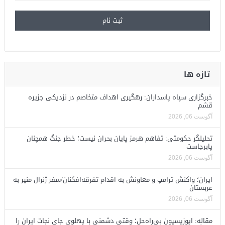
تازه ها
خبرگزاری سپاه پاسداران: رهگیری اهداف متخاصم در نزدیکی جزیره
قشم
آگوست 06, 2026
تحلیلگر حکومتی: تفاهم هرمز پایان بحران نیست؛ خطر جنگ همچنان
پابرجاست
آگوست 06, 2026
ایران؛ واکنش ترامپ و معاونش به اقدام تفرقه‌افکنان/سفر ژنرال منیر به
عربستان
آگوست 06, 2026
مقاله: اپوزیسیون بی‌راه‌حل؛ وقتی دشمنی با پهلوی جای نجات ایران را