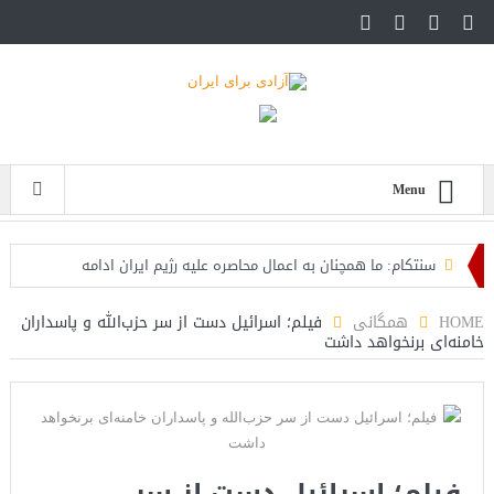
Menu
سنتکام: ما همچنان به اعمال محاصره علیه رژیم ایران ادامه
می‌دهیم
HOME
همگانی
فیلم؛ اسرائیل دست از سر حزب‌الله و پاسداران
خامنه‌ای برنخواهد داشت
اسرائیل: حزب‌الله توافق آتش‌بس را نقض کرده، اقدام قاطعانه‌ای
در راه است
حمله دوباره حوثی‌ها به عربستان؛ سپاه: هیچ توافقی را نهایی
نخواهیم کرد+تحلیل