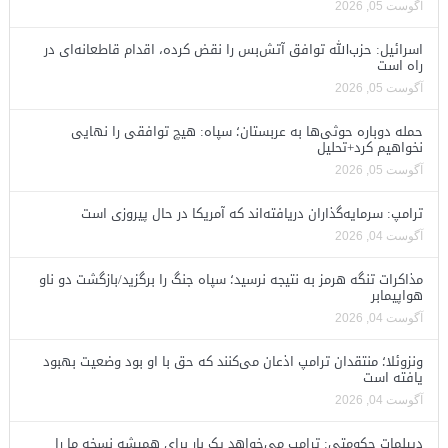
آگوست 05, 2026
اسرائیل: حزب‌الله توافق آتش‌بس را نقض کرده، اقدام قاطعانه‌ای در
راه است
آگوست 05, 2026
حمله دوباره حوثی‌ها به عربستان؛ سپاه: هیچ توافقی را نهایی
نخواهیم کرد+تحلیل
آگوست 05, 2026
ترامپ: سرمایه‌گذاران دریافته‌اند که آمریکا در حال پیروزی است
آگوست 04, 2026
مذاکرات تنگه هرمز به نتیجه نرسید؛ سپاه جنگ را برگزید/بازگشت دو ناو
هواپیمابر
آگوست 04, 2026
ونزوئلا؛ منتقدان ترامپ اذعان می‌کنند که حق با او بود وضعیت بهبود
یافته است
آگوست 04, 2026
دیپلمات حکومتی: ترامپ می‌خواهد یک بار برای همیشه نسخه ما را