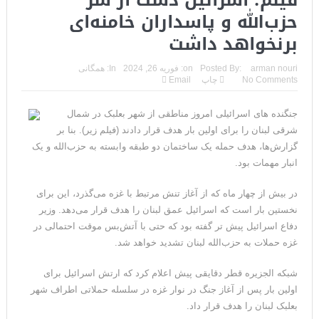
فیلم؛ اسرائیل دست از سر
ترامپ: سرمایه‌گذاران دریافته‌اند که آمریکا در حال پیروزی است
حزب‌الله و پاسداران خامنه‌ای
برنخواهد داشت
مذاکرات تنگه هرمز به نتیجه نرسید؛ سپاه جنگ را برگزید/بازگشت دو
ناو هواپیمابر
arman nouri
Posted By:
on:
فوریه 26, 2024
In:
همگانی
No Comments
چاپ
Email
ونزوئلا؛ منتقدان ترامپ اذعان می‌کنند که حق با او بود وضعیت
جنگنده های اسرائیلی امروز مناطقی از شهر بعلبک در شمال
بهبود یافته است
شرقی لبنان را برای اولین بار هدف قرار دادند (فیلم زیر). بنا بر
دیپلمات حکومتی: ترامپ می‌خواهد یک بار برای همیشه نسخه ما را
گزارش‌ها، هدف حمله یک ساختمان دو طبقه وابسته به حزب‌الله و یک
انبار مهمات بود.
بپیچد+تحلیل
در بیش از چهار ماه که از آغاز تنش مرتبط با غزه می‌گذرد، این برای
ترامپ: این آخرین فرصت برای حکومت ایران است، امیدوارم سر عقل
نخستین بار است که اسرائیل عمق لبنان را هدف قرار می‌دهد. وزیر
دفاع اسرائیل پیش تر گفته بود که حتی با آتش‌بس موقت احتمالی در
بیایند
غزه حملات به حزب‌الله لبنان تشدید خواهد شد.
حمله احتمالی آمریکا چه شکلی خواهد بود؟ آماده‌باش کامل در
شبکه الجزیره قطر دقایقی پیش اعلام کرد که ارتش اسرائیل برای
شمال غرب ایران
اولین بار پس از آغاز جنگ در نوار غزه در سلسله حملاتی اطراف شهر
بعلبک لبنان را هدف قرار داد.
ترامپ: رهبری حکومت ایران فریبکار و دورویی عجیبی از خود نشان