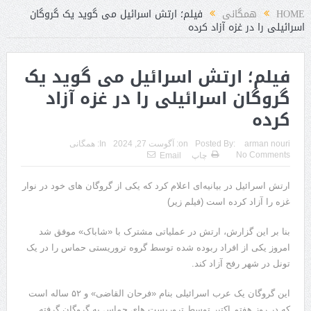
رد
HOME
همگانی
فیلم؛ ارتش اسرائیل می گوید یک گروگان
اسرائیلی را در غزه آزاد کرده
فیلم؛ ارتش اسرائیل می گوید یک
گروگان اسرائیلی را در غزه آزاد
کرده
arman nouri
Posted By:
on:
آگوست 27, 2024
In:
همگانی
No Comments
چاپ
Email
ارتش اسرائیل در بیانیه‌ای اعلام کرد که یکی از گروگان های خود در نوار
غزه را آزاد کرده است (فیلم زیر)
بنا بر این گزارش، ارتش در عملیاتی مشترک با «شاباک» موفق شد
امروز یکی از افراد ربوده شده توسط گروه تروریستی حماس را در یک
تونل در شهر رفح آزاد کند.
این گروگان یک عرب اسرائیلی بنام «فرحان القاضی» و ۵۲ ساله است
که در روز هفتم اکتبر توسط تروریست های حماس به گروگان گرفته