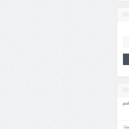
اصم
ست؛