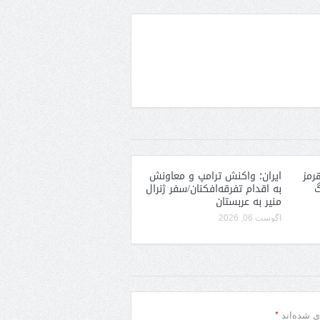
رمز
ایران؛ واکنش ترامپ و معاونش
گ
به اقدام تفرقه‌افکنان/سفر ژنرال
منیر به عربستان
آگوست 06, 2026
*
ی شده‌اند