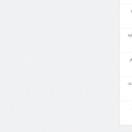
ره
م
ه،