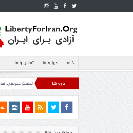
خانه
درباره ما
تماس با ما
تازه ها
رهگیری اهداف متخاصم در نزدیکی جزیره قشم
تحلیلگر حکومتی: تفاهم هرمز پایان 
ل محاصره علیه رژیم ایران ادامه می‌دهیم