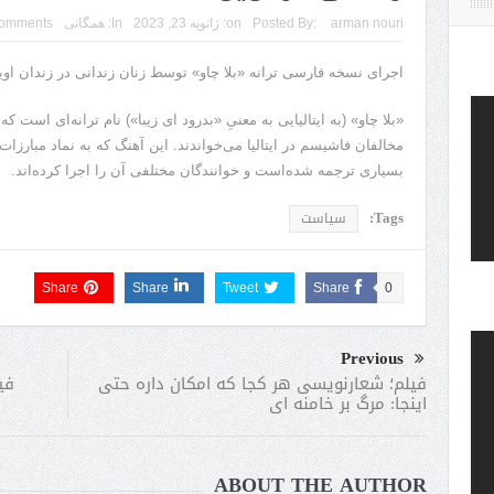
arman nouri
Posted By:
on:
ژانویه 23, 2023
In:
همگانی
omments
اجرای نسخه فارسی ترانه «بلا چاو» توسط زنان زندانی در زندان اوی
«بلا چاو» (به ایتالیایی به معنیِ «بدرود ای زیبا») نام ترانه‌ای است ک
مخالفان فاشیسم در ایتالیا می‌خواندند. این آهنگ که به نماد مبارزات 
بسیاری ترجمه شده‌است و خوانندگان مختلفی آن را اجرا کرده‌اند.
Tags:
سیاست
Share
Share
Tweet
Share
0
Previous
فی
فیلم؛ شعارنویسی هر کجا که امکان داره حتی
اینجا: مرگ بر خامنه ای
ABOUT THE AUTHOR