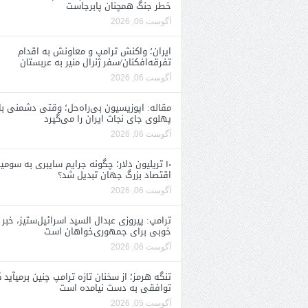
خطر جنگ همچنان پابرجاست
آگوست 06, 2026
ایران؛ واکنش ترامپ و معاونش به اقدام
تفرقه‌افکنان/سفر ژنرال منیر به عربستان
آگوست 06, 2026
مقاله: اپوزیسیون بی‌راه‌حل؛ وقتی دشمنی با
پهلوی جای نجات ایران را می‌گیرد
آگوست 06, 2026
۱۰ تریلیون دلار؛ چگونه جرایم سایبری به سومی
اقتصاد بزرگ جهان تبدیل شد؟
آگوست 06, 2026
ترامپ: پیروزی عبدال السید اسرائیل‌ستیز، خبر
خوبی برای جمهوری‌خواهان است
آگوست 06, 2026
تنگه هرمز؛ از سخنان تازه ترامپ چنین برمیآید 
توافقی به دست نیامده است
آگوست 05, 2026