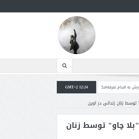
رقه‌افکنان/سفر ژنرال منیر به عربستان
GMT+2 12:24
مقاله: اپوزیسیون بی‌راه‌حل؛ وقتی دشمنی ب
 توسط زنان زندانی در اوین
بلا چاو" توسط زنان