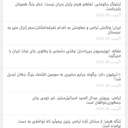
تحلیلگر حکومتی: تفاهم هرمز پایان بحران نیست؛ خطر جنگ همچنان
پابرجاست
آگوست 06, 2026
ایران؛ واکنش ترامپ و معاونش به اقدام تفرقه‌افکنان/سفر ژنرال منیر به
عربستان
آگوست 06, 2026
مقاله: اپوزیسیون بی‌راه‌حل؛ وقتی دشمنی با پهلوی جای نجات ایران را
می‌گیرد
آگوست 06, 2026
۱۰ تریلیون دلار؛ چگونه جرایم سایبری به سومین اقتصاد بزرگ جهان تبدیل
شد؟
آگوست 06, 2026
ترامپ: پیروزی عبدال السید اسرائیل‌ستیز، خبر خوبی برای
جمهوری‌خواهان است
آگوست 06, 2026
تنگه هرمز؛ از سخنان تازه ترامپ چنین برمیآید که توافقی به دست
نیامده است