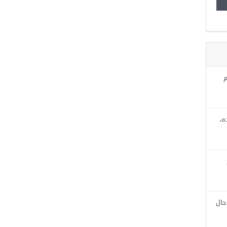
م
ه،
حال