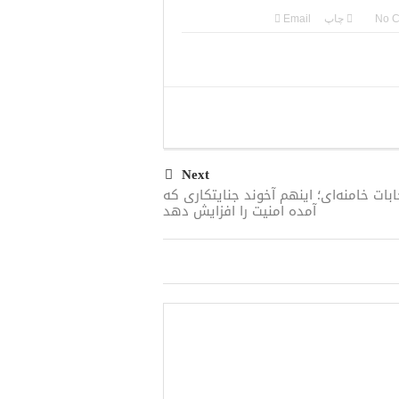
ضعیت بهبود یافته است
No 
چاپ
Email
ه ما را بپیچد+تحلیل
یدوارم سر عقل بیایند
ل در شمال غرب ایران
 از خود نشان می‌دهد
Next
ابات خامنه‌ای؛ اینهم آخوند جنایتکاری که
آمده امنیت را افزایش دهد