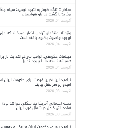
مذاکرات تنگه هرمز به نتیجه نرسید؛ سپاه جنگ 
برگزید/بازگشت دو ناو هواپیمابر
آگوست 04, 2026
ونزوئلا؛ منتقدان ترامپ اذعان می‌کنند که حق 
او بود وضعیت بهبود یافته است
آگوست 04, 2026
دیپلمات حکومتی: ترامپ می‌خواهد یک بار برا
همیشه نسخه ما را بپیچد+تحلیل
آگوست 04, 2026
ترامپ: این آخرین فرصت برای حکومت ایران ا
امیدوارم سر عقل بیایند
آگوست 03, 2026
حمله احتمالی آمریکا چه شکلی خواهد بود؟
آماده‌باش کامل در شمال غرب ایران
آگوست 03, 2026
ترامپ: رهبری حکومت ایران فریبکار و دورویی