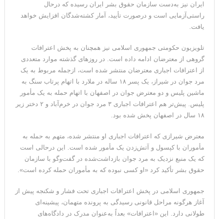
ایران نیز به‌دست سازمان حقوق بشر ایران رسیده که درحال
راستی‌آزمایی است و درصورت تأیید، آمار کشته‌شدگان افزایش خواهد
یافت.
تلویزیون حکومتی جمهوری اسلامی نیز همچنان به پخش اعترافات
گروهی از معترضان ادامه داده است. در روزهای گذشته موارد متعددی
از اعترافات اجباری معترضان منتشر شده است، ازجمله مربوط به یک
مرد جوان در شیراز، یک پسر ۱۸ ساله در ملارد با اتهام پرتاب سنگ به
ماشین پلیس و دو معترض جوان در اصفهان با اتهام حمله به یک مأمور
پلیس. پیش‌تر هم اعترافات اجباری ۳ مرد جوان در خرم‌آباد و ۲ دختر زیر
۱۸ سال در اصفهان پخش شده بود.
معترض شیرازی که اعترافات اجباری او منتشر شده، متهم به حمله به
مأموران با کپسول و آتش‌زدن یک مأمور شده است. این درحالی است
که یک منبع نزدیک به مرد جوان بازداشت‌شده در گفت‌وگو با سازمان
حقوق بشر تأکید کرد «او کسی نبوده که به مأموران حمله کرده است».
جمهوری اسلامی در پخش اعترافات اجباری تحت فشار و شکنجه پیش از
آغاز هرگونه مراحل قانونی رسیدگی به پرونده متهمان، پیشینه‌ای
طولانی دارد. این «اعترافات» بعداً به‌عنوان مدرک در دادگاه‌های