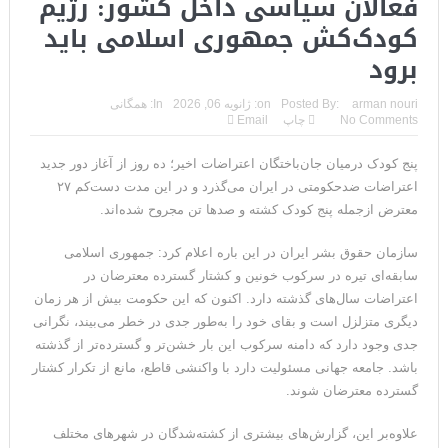
فعالان سیاسی داخل کشور: رژیم
کودک‌کش جمهوری اسلامی باید
برود
arman nouri
Posted By:
on:
ژانویه 06, 2026
In:
همگانی
No Comments
چاپ
Email
پنج کودک درمیان جان‌باختگان اعتراضات اخیر؛ ده روز از آغاز دور جدید
اعتراضات ضدحکومتی در ایران می‌گذرد و در این مدت دست‌کم ۲۷
معترض ازجمله پنج کودک کشته و صدها تن مجروح شده‌اند.
سازمان حقوق بشر ایران در این باره اعلام کرد: جمهوری اسلامی
سابقه‌ای تیره در سرکوب خونین و کشتار گسترده معترضان در
اعتراضات سال‌های گذشته دارد. اکنون که این حکومت بیش از هر زمان
دیگری متزلزل است و بقای خود را به‌طور جدی در خطر می‌بیند، نگرانی
جدی وجود دارد که دامنه سرکوب این بار خشن‌تر و گسترده‌تر از گذشته
باشد. جامعه جهانی مسئولیت دارد با واکنشی قاطع، مانع از تکرار کشتار
گسترده معترضان شوند.
علاوه‌بر این، گزارش‌های بیشتری از کشته‌شدگان در شهرهای مختلف