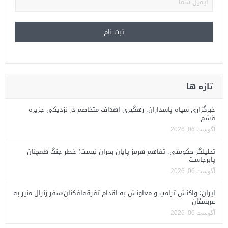
تازه ها
خبرگزاری سپاه پاسداران: رهگیری اهداف متخاصم در نزدیکی جزیره
قشم
آگوست 06, 2026
تحلیلگر حکومتی: تفاهم هرمز پایان بحران نیست؛ خطر جنگ همچنان
پابرجاست
آگوست 06, 2026
ایران؛ واکنش ترامپ و معاونش به اقدام تفرقه‌افکنان/سفر ژنرال منیر به
عربستان
آگوست 06, 2026